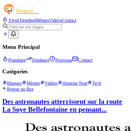
Fresh
Trending
Mèmes
Vidéos
Contact
Menu Principal
Populaire
Tendance
Nouveau
Contact
Catégories
Blagues
Mèmes
Vidéos
Humour Noir
Tech
Retour au flux
Des astronautes atterrissent sur la route
La Soye Bellefontaine en pensant...