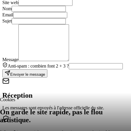
Site web
Nom
Email
Sujet
Message
Anti-spam : combien font 2 + 3 ?
Envoyer le message
Réception
Cookies
Les messages sont envoyés à l'adresse officielle du site.
On garde le site rapide, pas le flou
artistique.