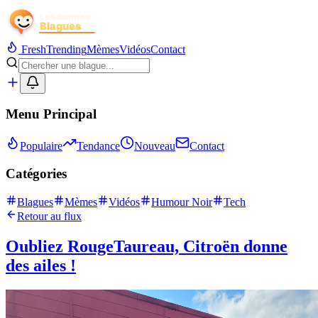
Fresh
Trending
Mèmes
Vidéos
Contact
Menu Principal
Populaire
Tendance
Nouveau
Contact
Catégories
Blagues
Mèmes
Vidéos
Humour Noir
Tech
Retour au flux
Oubliez RougeTaureau, Citroën donne
des ailes !