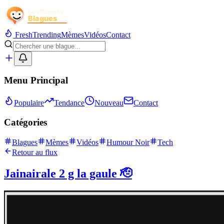
Fresh
Trending
Mèmes
Vidéos
Contact
Menu Principal
Populaire
Tendance
Nouveau
Contact
Catégories
Blagues
Mèmes
Vidéos
Humour Noir
Tech
Retour au flux
Jainairale 2 g la gaule 🫡