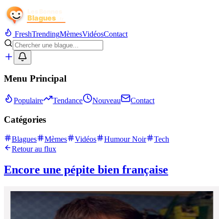
Fresh
Trending
Mèmes
Vidéos
Contact
Menu Principal
Populaire
Tendance
Nouveau
Contact
Catégories
Blagues
Mèmes
Vidéos
Humour Noir
Tech
Retour au flux
Encore une pépite bien française