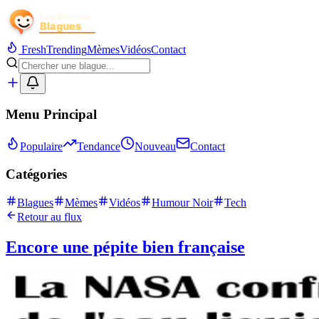
Fresh
Trending
Mèmes
Vidéos
Contact
Menu Principal
Populaire
Tendance
Nouveau
Contact
Catégories
Blagues
Mèmes
Vidéos
Humour Noir
Tech
Retour au flux
Encore une pépite bien française