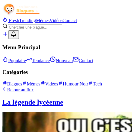
Fresh
Trending
Mèmes
Vidéos
Contact
Menu Principal
Populaire
Tendance
Nouveau
Contact
Catégories
Blagues
Mèmes
Vidéos
Humour Noir
Tech
Retour au flux
La légende lycéenne