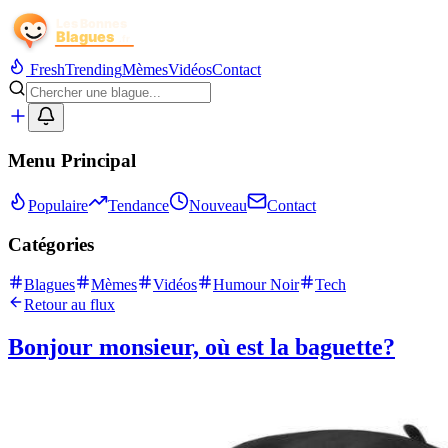
Fresh
Trending
Mèmes
Vidéos
Contact
Menu Principal
Populaire
Tendance
Nouveau
Contact
Catégories
Blagues
Mèmes
Vidéos
Humour Noir
Tech
Retour au flux
Bonjour monsieur, où est la baguette?