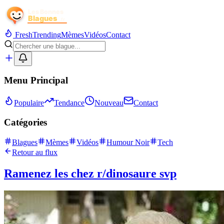
Fresh
Trending
Mèmes
Vidéos
Contact
Menu Principal
Populaire
Tendance
Nouveau
Contact
Catégories
Blagues
Mèmes
Vidéos
Humour Noir
Tech
Retour au flux
Ramenez les chez r/dinosaure svp