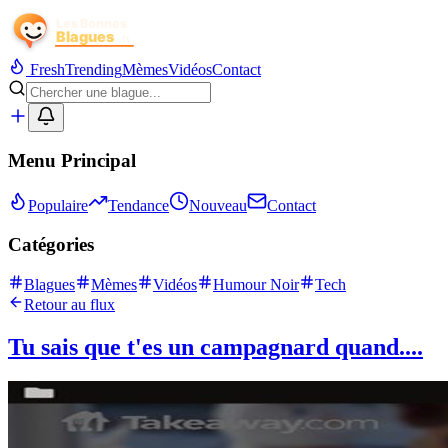
Fresh
Trending
Mèmes
Vidéos
Contact
Menu Principal
Populaire
Tendance
Nouveau
Contact
Catégories
Blagues
Mèmes
Vidéos
Humour Noir
Tech
Retour au flux
Tu sais que t'es un campagnard quand....