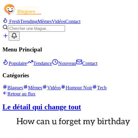
Fresh
Trending
Mèmes
Vidéos
Contact
Menu Principal
Populaire
Tendance
Nouveau
Contact
Catégories
Blagues
Mèmes
Vidéos
Humour Noir
Tech
Retour au flux
Le détail qui change tout