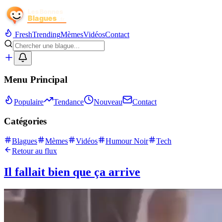
Fresh
Trending
Mèmes
Vidéos
Contact
Menu Principal
Populaire
Tendance
Nouveau
Contact
Catégories
Blagues
Mèmes
Vidéos
Humour Noir
Tech
Retour au flux
Il fallait bien que ça arrive