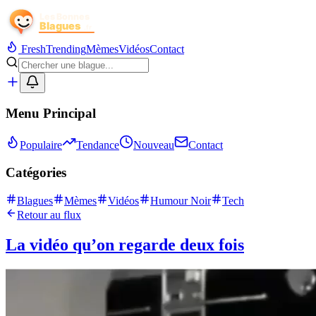
Fresh
Trending
Mèmes
Vidéos
Contact
Menu Principal
Populaire
Tendance
Nouveau
Contact
Catégories
Blagues
Mèmes
Vidéos
Humour Noir
Tech
Retour au flux
La vidéo qu’on regarde deux fois