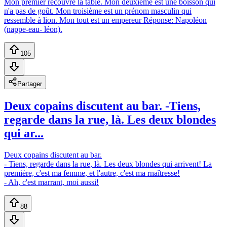
Mon premier recouvre la table. Mon deuxième est une boisson qui
n'a pas de goût. Mon troisième est un prénom masculin qui
ressemble à lion. Mon tout est un empereur Réponse: Napoléon
(nappe-eau- léon).
105
Partager
Deux copains discutent au bar. -Tiens,
regarde dans la rue, là. Les deux blondes
qui ar...
Deux copains discutent au bar.
- Tiens, regarde dans la rue, là. Les deux blondes qui arrivent! La
première, c'est ma femme, et l'autre, c'est ma rnaîtresse!
- Ah, c'est marrant, moi aussi!
88