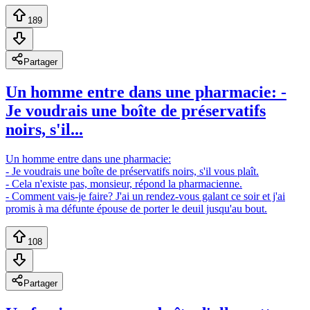
189
Partager
Un homme entre dans une pharmacie: -
Je voudrais une boîte de préservatifs
noirs, s'il...
Un homme entre dans une pharmacie:
- Je voudrais une boîte de préservatifs noirs, s'il vous plaît.
- Cela n'existe pas, monsieur, répond la pharmacienne.
- Comment vais-je faire? J'ai un rendez-vous galant ce soir et j'ai
promis à ma défunte épouse de porter le deuil jusqu'au bout.
108
Partager