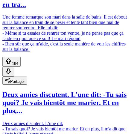
en tra...
Une femme remarque son mari dans la salle de bains. Il est debout
sur la balance en train de se peser et tente tant bien que mal de
rentrer son ventre. Elle lui dit:
- Même si tu essaies de rentrer ton ventre, je ne pense pas que ça
t'aide en quoi que ce soit! Le mari répond
- Bien sûr que ça m'aide, c'est la seule manière de voir les chiffres
sur la balance!
194
Partager
Deux amies discutent. L'une dit: -Tu sais
quoi? Je vais bientôt me marier. Et en
plus,...
Deux amies discutent. L'une dit:
- Tu sais quoi? Je vais bientôt me marier. Et en plus, il m'a dit que