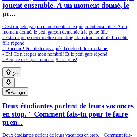
jouent ensemble. À un moment donné, le
pe...
C'est un petit garçon et une petite fille qui jouent ensemble. À un
moment donné, le petit garçon demande à la petite fille
- Est-ce que je peux mettre mon doigt dans ton nombril? La petite
fille répond
- D'accord! Peu de temps après la petite fille s'exclame:
- Eh! Ce n'est pas mon nombril! Et le petit gars répond
- Ben, ce n'est pas mon doigt non plus!
244
Partager
Deux étudiantes parlent de leurs vacances
en stop. " Comment fais-tu pour te faire
pren...
Deux étudiantes parlent de leurs vacances en stop. " Comment fais-