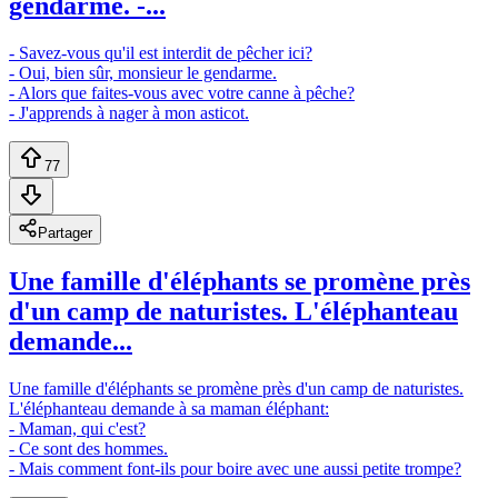
gendarme. -...
- Savez-vous qu'il est interdit de pêcher ici?
- Oui, bien sûr, monsieur le gendarme.
- Alors que faites-vous avec votre canne à pêche?
- J'apprends à nager à mon asticot.
77
Partager
Une famille d'éléphants se promène près
d'un camp de naturistes. L'éléphanteau
demande...
Une famille d'éléphants se promène près d'un camp de naturistes.
L'éléphanteau demande à sa maman éléphant:
- Maman, qui c'est?
- Ce sont des hommes.
- Mais comment font-ils pour boire avec une aussi petite trompe?