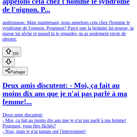
appelons cela chez l'homme le syndrome
de l'oignon. P...
andropause. Mais maintenant, nous appelons cela chez l'homme le
syndrome de l'oignon. Pourquoi? Parce que la bedaine lui pousse, la
queue lui sèche et quand tu le regardes, tu as seulement envie de
pleurer.
155
Partager
Deux amis discutent: - Moi, ça fait au
moins dix ans que je n'ai pas parlé à ma
femme!...
Deux amis discutent:
- Moi, ça fait au moins dix ans que je n'ai pas parlé à ma femme!
Pourquoi, vous êtes fâchés?
- Non, mais je n'ai jamais osé l'interrompre!