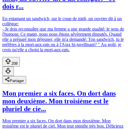
dois r...
En entamant un sandwich, sur le coup de midi, un ouvrier dit à un
collègue:
- Je dois reconnaître que ma femme a une grande qualité: le sens de
l'humour. Ce matin, nous nous étions sévèrement disputés. Quand
elle a préparé mon déjeuner, elle m'a demandé: Ton sandwich, tu le
préfères à la mort-aux-rats ou à l'Ajax bi-javellisant? " Au goût, je
crois qu'elle a choisi la mort-aux-rats.
208
Partager
Mon premier a six faces. On dort dans
mon deuxième. Mon troisième est le
pluriel de cie...
Mon premier a six faces. On dort dans mon deuxième. Mon
troisième est le pluriel de ciel. Mon tout signifie très bon. Délicieux