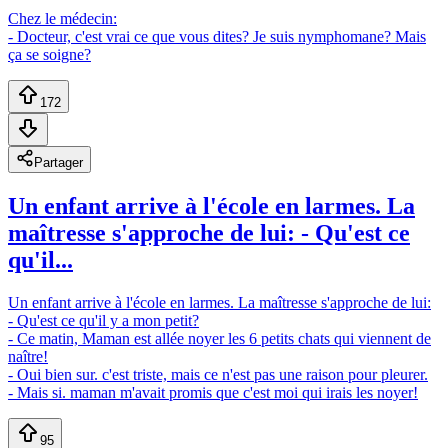
Chez le médecin:
- Docteur, c'est vrai ce que vous dites? Je suis nymphomane? Mais
ça se soigne?
172
Partager
Un enfant arrive à l'école en larmes. La
maîtresse s'approche de lui: - Qu'est ce
qu'il...
Un enfant arrive à l'école en larmes. La maîtresse s'approche de lui:
- Qu'est ce qu'il y a mon petit?
- Ce matin, Maman est allée noyer les 6 petits chats qui viennent de
naître!
- Oui bien sur. c'est triste, mais ce n'est pas une raison pour pleurer.
- Mais si. maman m'avait promis que c'est moi qui irais les noyer!
95