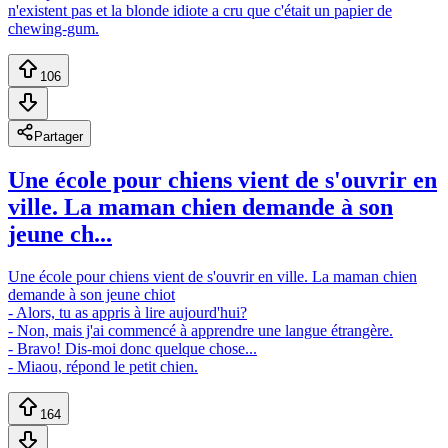
n'existent pas et la blonde idiote a cru que c'était un papier de
chewing-gum.
106
Partager
Une école pour chiens vient de s'ouvrir en
ville. La maman chien demande à son
jeune ch...
Une école pour chiens vient de s'ouvrir en ville. La maman chien
demande à son jeune chiot
- Alors, tu as appris à lire aujourd'hui?
- Non, mais j'ai commencé à apprendre une langue étrangère.
- Bravo! Dis-moi donc quelque chose...
- Miaou, répond le petit chien.
164