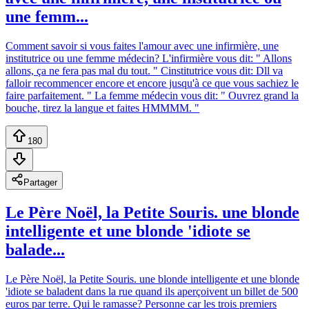
une femm...
Comment savoir si vous faites l'amour avec une infirmière, une
institutrice ou une femme médecin? L'infirmière vous dit: " Allons
allons, ça ne fera pas mal du tout. " Cinstitutrice vous dit: Dll va
falloir recommencer encore et encore jusqu'à ce que vous sachiez le
faire parfaitement. " La femme médecin vous dit: " Ouvrez grand la
bouche, tirez la langue et faites HMMMM. "
180
Partager
Le Père Noël, la Petite Souris. une blonde
intelligente et une blonde 'idiote se
balade...
Le Père Noël, la Petite Souris. une blonde intelligente et une blonde
'idiote se baladent dans la rue quand ils aperçoivent un billet de 500
euros par terre. Qui le ramasse? Personne car les trois premiers