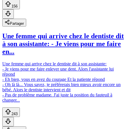
156
Partager
Une femme qui arrive chez le dentiste dit
à son assistante: - Je viens pour me faire
en...
Une femme qui arrive chez le dentiste dit à son assistante:
- Je viens pour me faire enlever une dent. Alors l'assistante lui
répond
- Eh bien, vous en avez du courage Et la patiente répond
- Oh là là... Vous savez, je préférerais bien mieux avoir encore un
bébé. Alors le dentiste intervient et dit
- Pas de problème madame. J'ai juste la position du fauteuil à
changer...
243