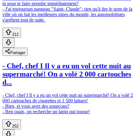
tu pour te faire prendre immédiatement?
- J'ai toujoursun panneau "Saint- Claude": rien qu'à lire le nom de la
ville où on fait les meilleures pipes du monde, les automobilistes
s'arrêtent tout de suite.
212
Partager
- Chef, chef I Il y a eu un vol cette nuit au
supermarché! On a volé 2 000 cartouches
d...
- Chef, chef I Il y a eu un vol cette nuit au supermarché! On a volé 2
000 cartouches de cigarettes et 1 500 laitues!
- Bien, et vous avez des soupçons?
- Ben ouais, on recherche un lapin qui tousse!
252