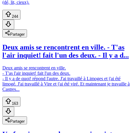
(dé, lit, cieux).
244
Partager
Deux amis se rencontrent en ville. - T'as
l'air inquiet! fait l'un des deux. - Il y a d...
Deux amis se rencontrent en ville.
- T'as l'air inquiet! fait l'un des deux.
- Il y a de quoi! répond l'autre. J'ai travaillé à Limoges et j'ai été
limogé. J'ai travaillé à Vire et j'ai été viré. Et maintenant je travaille à
Castres...
163
Partager