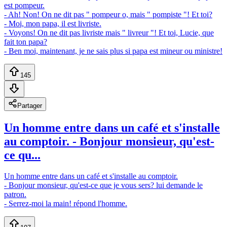
est pompeur.
- Ah! Non! On ne dit pas " pompeur o, mais " pompiste "! Et toi?
- Moi, mon papa, il est livriste.
- Voyons! On ne dit pas livriste mais " livreur "! Et toi, Lucie, que
fait ton papa?
- Ben moi, maintenant, je ne sais plus si papa est mineur ou ministre!
145
Partager
Un homme entre dans un café et s'installe
au comptoir. - Bonjour monsieur, qu'est-
ce qu...
Un homme entre dans un café et s'installe au comptoir.
- Bonjour monsieur, qu'est-ce que je vous sers? lui demande le
patron.
- Serrez-moi la main! répond l'homme.