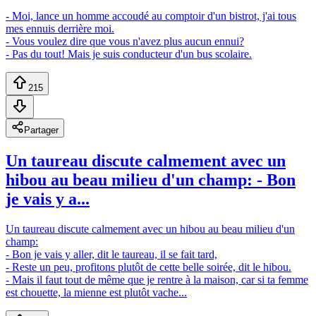
- Moi, lance un homme accoudé au comptoir d'un bistrot, j'ai tous
mes ennuis derrière moi.
- Vous voulez dire que vous n'avez plus aucun ennui?
- Pas du tout! Mais je suis conducteur d'un bus scolaire.
215
Partager
Un taureau discute calmement avec un
hibou au beau milieu d'un champ: - Bon
je vais y a...
Un taureau discute calmement avec un hibou au beau milieu d'un
champ:
- Bon je vais y aller, dit le taureau, il se fait tard,
- Reste un peu, profitons plutôt de cette belle soirée, dit le hibou.
- Mais il faut tout de même que je rentre à la maison, car si ta femme
est chouette, la mienne est plutôt vache...