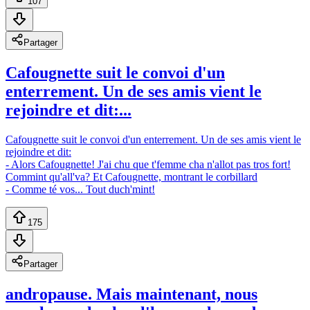
107
Partager
Cafougnette suit le convoi d'un
enterrement. Un de ses amis vient le
rejoindre et dit:...
Cafougnette suit le convoi d'un enterrement. Un de ses amis vient le
rejoindre et dit:
- Alors Cafougnette! J'ai chu que t'femme cha n'allot pas tros fort!
Commint qu'all'va? Et Cafougnette, montrant le corbillard
- Comme té vos... Tout duch'mint!
175
Partager
andropause. Mais maintenant, nous