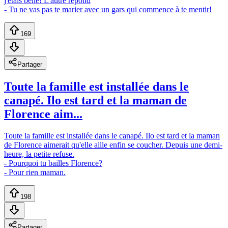
j'étais belle! L'autre répond
- Tu ne vas pas te marier avec un gars qui commence à te mentir!
169
Partager
Toute la famille est installée dans le
canapé. Ilo est tard et la maman de
Florence aim...
Toute la famille est installée dans le canapé. Ilo est tard et la maman
de Florence aimerait qu'elle aille enfin se coucher. Depuis une demi-
heure, la petite refuse.
- Pourquoi tu bailles Florence?
- Pour rien maman.
198
Partager