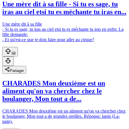
Une mère dit à sa fille - Si tu es sage, tu
iras au ciel etsi tu es méchante tu iras en...
Une mère dit à sa fille
- Si tu es sage, tu iras au ciel etsi tu es méchante tu iras en enfer. La
fille demande:
- Et qu'est-ce que je dois faire pour aller au cirque?
58
Partager
CHARADES Mon deuxième est un
aliment qu'on va chercher chez le
boulanger, Mon tout a de...
CHARADES Mon deuxième est un aliment qu'on va chercher chez
le boulanger, Mon tout a de grandes oreilles. Réponse: lapin (La-
pain).