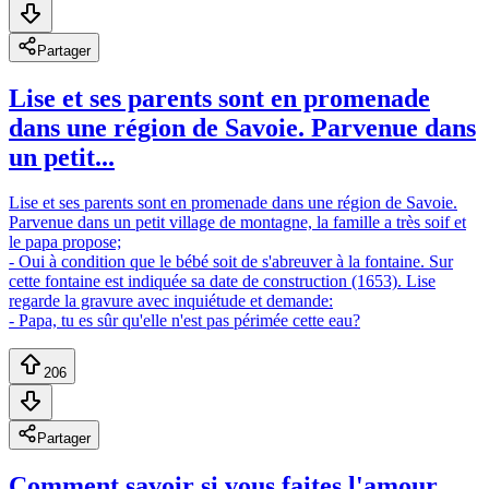
Partager
Lise et ses parents sont en promenade
dans une région de Savoie. Parvenue dans
un petit...
Lise et ses parents sont en promenade dans une région de Savoie.
Parvenue dans un petit village de montagne, la famille a très soif et
le papa propose;
- Oui à condition que le bébé soit de s'abreuver à la fontaine. Sur
cette fontaine est indiquée sa date de construction (1653). Lise
regarde la gravure avec inquiétude et demande:
- Papa, tu es sûr qu'elle n'est pas périmée cette eau?
206
Partager
Comment savoir si vous faites l'amour