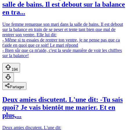
salle de bains. Il est debout sur la balance
en tra...
Une femme remarque son mari dans la salle de bains. Il est debout
sur la balance en train de se peser et tente tant bien que mal de
rentrer son ventre. Elle lui dit:
- Même si tu essaies de rentrer ton ventre, je ne pense pas que ça
t'aide en quoi que ce soit! Le mari répond
- Bien sûr que ça m'aide, c'est la seule manière de voir les chiffres
sur la balance!
194
Partager
Deux amies discutent. L'une dit: -Tu sais
quoi? Je vais bientôt me marier. Et en
plus,...
Deux amies discutent. L'une dit: