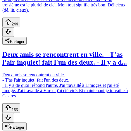
troisième est le pluriel de ciel. Mon tout signifie très bon. Délicieux
(dé, lit, cieux).
244
Partager
Deux amis se rencontrent en ville. - T'as
l'air inquiet! fait l'un des deux. - Il y a d...
Deux amis se rencontrent en ville.
- T'as l'air inquiet! fait l'un des deux.
- Il y a de quoi! répond l'autre. J'ai travaillé à Limoges et j'ai été
limogé. J'ai travaillé à Vire et j'ai été viré. Et maintenant je travaille à
Castres...
163
Partager