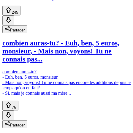
245
Partager
combien auras-tu? - Euh, ben, 5 euros,
monsieur, - Mais non, voyons! Tu ne
connais pas...
combien auras-tu?
- Euh, ben, 5 euros, monsieur,
- Mais non, voyons! Tu ne connais pas encore les additions depuis le
temps qu'on en fait?
- Si, mais je connais aussi ma mère...
76
Partager