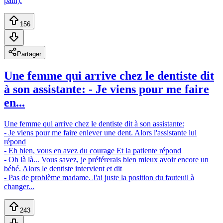
pain).
156
Partager
Une femme qui arrive chez le dentiste dit
à son assistante: - Je viens pour me faire
en...
Une femme qui arrive chez le dentiste dit à son assistante:
- Je viens pour me faire enlever une dent. Alors l'assistante lui
répond
- Eh bien, vous en avez du courage Et la patiente répond
- Oh là là... Vous savez, je préférerais bien mieux avoir encore un
bébé. Alors le dentiste intervient et dit
- Pas de problème madame. J'ai juste la position du fauteuil à
changer...
243