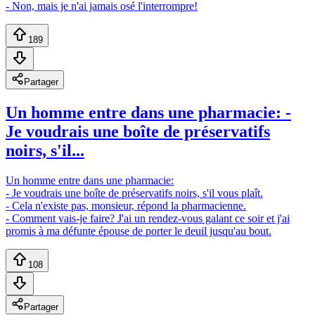
- Non, mais je n'ai jamais osé l'interrompre!
189
Partager
Un homme entre dans une pharmacie: -
Je voudrais une boîte de préservatifs
noirs, s'il...
Un homme entre dans une pharmacie:
- Je voudrais une boîte de préservatifs noirs, s'il vous plaît.
- Cela n'existe pas, monsieur, répond la pharmacienne.
- Comment vais-je faire? J'ai un rendez-vous galant ce soir et j'ai
promis à ma défunte épouse de porter le deuil jusqu'au bout.
108
Partager