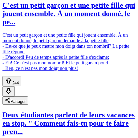
C'est un petit garçon et une petite fille qui
jouent ensemble. À un moment donné, le
pe...
C'est un petit garçon et une petite fille qui jouent ensemble. À un
moment donné, le petit garçon demande à la petite fille
- Est-ce que je peux mettre mon doigt dans ton nombril? La petite
fille répond
- D'accord! Peu de temps après la petite fille s'exclame:
- Eh! Ce n'est pas mon nombril! Et le petit gars répond
- Ben, ce n'est pas mon doigt non plus!
244
Partager
Deux étudiantes parlent de leurs vacances
en stop. " Comment fais-tu pour te faire
pren...