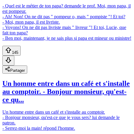
- Quel est le métier de ton papa? demande le prof. Moi, mon papa, il
est pompeur.
- Ah! Non! On ne dit pas " pompeur o, mais " pompiste "! Et toi?
- Moi, mon papa, il est livriste.
- Voyons! On ne dit pas livriste mais " livreur "! Et toi, Lucie, que
fait ton papa?
- Ben moi, maintenant, je ne sais plus si papa est mineur ou ministre!
145
Partager
Un homme entre dans un café et s'installe
au comptoir. - Bonjour monsieur, qu'est-
ce qu...
Un homme entre dans un café et s'installe au comptoir.
- Bonjour monsieur, qu'est-ce que je vous sers? lui demande le
patron.
- Serrez-moi la main! répond l'homme.