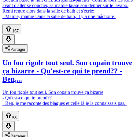
avant d'aller se coucher, sa mamie laisse son dentier sur le lavabo.
Rémi rentre alors dans la salle de baih et s'écrie:
- Mamie, mamie Dans la salle de bain, il y a une mâchoire!
167
Partager
Un fou rigole tout seul. Son copain trouve
ça bizarre - Qu'est-ce qui te prend?? -
Ben,...
Un fou rigole tout seul. Son copain trouve ça bizarre
- Qu'est-ce qui te prend??
- Ben, je me raconte des blagues et celle-là je la connaissais pas..
58
Partager