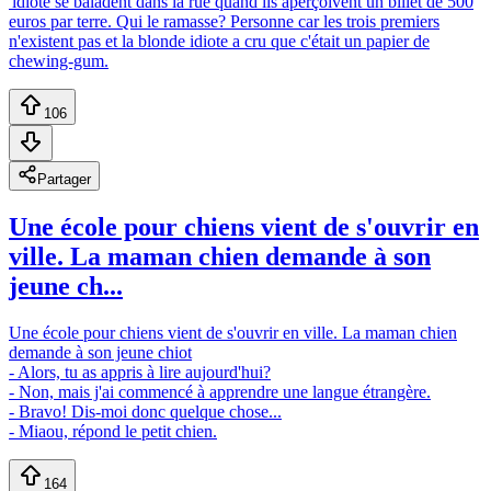
'idiote se baladent dans la rue quand ils aperçoivent un billet de 500
euros par terre. Qui le ramasse? Personne car les trois premiers
n'existent pas et la blonde idiote a cru que c'était un papier de
chewing-gum.
106
Partager
Une école pour chiens vient de s'ouvrir en
ville. La maman chien demande à son
jeune ch...
Une école pour chiens vient de s'ouvrir en ville. La maman chien
demande à son jeune chiot
- Alors, tu as appris à lire aujourd'hui?
- Non, mais j'ai commencé à apprendre une langue étrangère.
- Bravo! Dis-moi donc quelque chose...
- Miaou, répond le petit chien.
164