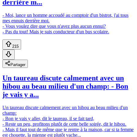
derrière m...
- Moi, lance un homme accoudé au comptoir d'un bistrot, j'ai tous
mes ennuis derrière moi.
- Vous voulez dire que vous n'avez plus aucun ennui?
- Pas du tout! Mais je suis conducteur d'un bus scolaire.
215
Partager
Un taureau discute calmement avec un
hibou au beau milieu d'un champ: - Bon
je vais y a...
Un taureau discute calmement avec un hibou au beau milieu d'un
champ:
- Bon je vais y aller, dit le taureau, il se fait tard,
- Reste un peu, profitons plutôt de cette belle soirée, dit le hibou.
- Mais il faut tout de même que je rentre à la maison, car si ta femme
est chouette, la mienne est plutôt vache...