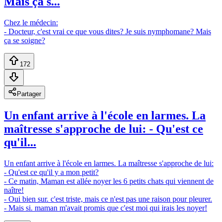
Mais ça s...
Chez le médecin:
- Docteur, c'est vrai ce que vous dites? Je suis nymphomane? Mais
ça se soigne?
172
Partager
Un enfant arrive à l'école en larmes. La
maîtresse s'approche de lui: - Qu'est ce
qu'il...
Un enfant arrive à l'école en larmes. La maîtresse s'approche de lui:
- Qu'est ce qu'il y a mon petit?
- Ce matin, Maman est allée noyer les 6 petits chats qui viennent de
naître!
- Oui bien sur. c'est triste, mais ce n'est pas une raison pour pleurer.
- Mais si. maman m'avait promis que c'est moi qui irais les noyer!