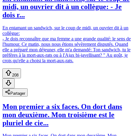
midi, un ouvrier dit à un collègue: - Je
dois r...
En entamant un sandwich, sur le coup de midi, un ouvrier dit à un
collègue:
- Je dois reconnaître que ma femme a une grande qualité: le sens de
l'humour. Ce matin, nous nous étions sévèrement disputés. Quand
elle a préparé mon déjeuner, elle m'a demandé: Ton sandwich, tu le
préfères à la mort-aux-rats ou à l'Ajax bi-javellisant? " Au goût, je
crois qu'elle a choisi la mort-aux-rats.
208
Partager
Mon premier a six faces. On dort dans
mon deuxième. Mon troisième est le
pluriel de cie...
Mon premier a six faces. On dort dans mon deuxième. Mon