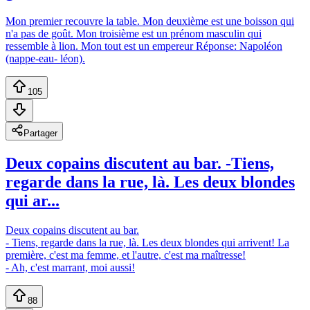
Mon premier recouvre la table. Mon deuxième est une boisson qui
n'a pas de goût. Mon troisième est un prénom masculin qui
ressemble à lion. Mon tout est un empereur Réponse: Napoléon
(nappe-eau- léon).
105
Partager
Deux copains discutent au bar. -Tiens,
regarde dans la rue, là. Les deux blondes
qui ar...
Deux copains discutent au bar.
- Tiens, regarde dans la rue, là. Les deux blondes qui arrivent! La
première, c'est ma femme, et l'autre, c'est ma rnaîtresse!
- Ah, c'est marrant, moi aussi!
88