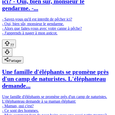
ici? - Oui, bien sûr, monsieur le
gendarme. -...
- Savez-vous qu'il est interdit de pêcher ici?
- Oui, bien sûr, monsieur le gendarme.
- Alors que faites-vous avec votre canne à pêche?
- J'apprends à nager à mon asticot.
77
Partager
Une famille d'éléphants se promène près
d'un camp de naturistes. L'éléphanteau
demande...
Une famille d'éléphants se promène près d'un camp de naturistes.
L'éléphanteau demande à sa maman éléphant:
- Maman, qui c'est?
- Ce sont des hommes.