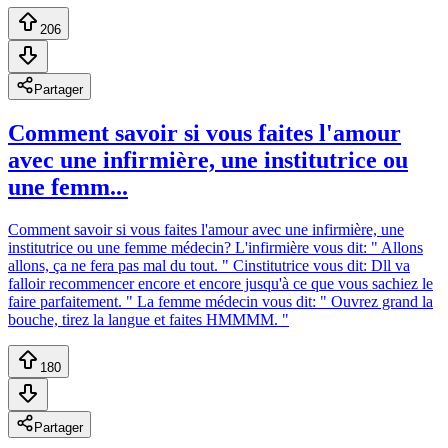
206
Partager
Comment savoir si vous faites l'amour
avec une infirmière, une institutrice ou
une femm...
Comment savoir si vous faites l'amour avec une infirmière, une
institutrice ou une femme médecin? L'infirmière vous dit: " Allons
allons, ça ne fera pas mal du tout. " Cinstitutrice vous dit: Dll va
falloir recommencer encore et encore jusqu'à ce que vous sachiez le
faire parfaitement. " La femme médecin vous dit: " Ouvrez grand la
bouche, tirez la langue et faites HMMMM. "
180
Partager