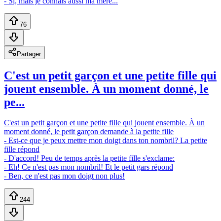
- Si, mais je connais aussi ma mère...
76
Partager
C'est un petit garçon et une petite fille qui
jouent ensemble. À un moment donné, le
pe...
C'est un petit garçon et une petite fille qui jouent ensemble. À un
moment donné, le petit garçon demande à la petite fille
- Est-ce que je peux mettre mon doigt dans ton nombril? La petite
fille répond
- D'accord! Peu de temps après la petite fille s'exclame:
- Eh! Ce n'est pas mon nombril! Et le petit gars répond
- Ben, ce n'est pas mon doigt non plus!
244