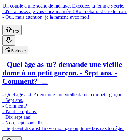
Un couple a une scène de ménage. Excédée, la femme s'écrie.
- J'en ai assez, je vais chez ma mère! Bon débarras! crie le mari.
- Oui, mais attention, je la ramène avec moi!
162
Partager
- Quel âge as-tu? demande une vieille
dame à un petit garçon. - Sept ans. -
Comment? -...
- Quel âge as-tu? demande une vieille dame à un petit garçon.
- Sept ans.
- Comment?
- J'ai dit: sept ans!
- Dix-sept ans!
- Non, sept, sans dix
- Sept cent dix ans! Bravo mon garçon, tu ne fais pas ton âge!