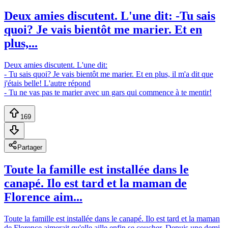
Deux amies discutent. L'une dit: -Tu sais
quoi? Je vais bientôt me marier. Et en
plus,...
Deux amies discutent. L'une dit:
- Tu sais quoi? Je vais bientôt me marier. Et en plus, il m'a dit que
j'étais belle! L'autre répond
- Tu ne vas pas te marier avec un gars qui commence à te mentir!
169
Partager
Toute la famille est installée dans le
canapé. Ilo est tard et la maman de
Florence aim...
Toute la famille est installée dans le canapé. Ilo est tard et la maman
de Florence aimerait qu'elle aille enfin se coucher. Depuis une demi-