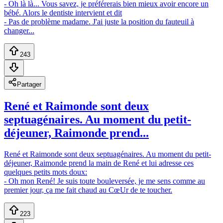
- Oh là là... Vous savez, je préférerais bien mieux avoir encore un
bébé. Alors le dentiste intervient et dit
- Pas de problème madame. J'ai juste la position du fauteuil à
changer...
243
Partager
René et Raimonde sont deux
septuagénaires. Au moment du petit-
déjeuner, Raimonde prend...
René et Raimonde sont deux septuagénaires. Au moment du petit-
déjeuner, Raimonde prend la main de René et lui adresse ces
quelques petits mots doux:
- Oh mon René! Je suis toute bouleversée, je me sens comme au
premier jour, ça me fait chaud au CœUr de te toucher.
223