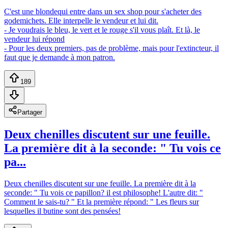
C'est une blondequi entre dans un sex shop pour s'acheter des
godemichets. Elle interpelle le vendeur et lui dit.
- Je voudrais le bleu, le vert et le rouge s'il vous plaît. Et là, le
vendeur lui répond
- Pour les deux premiers, pas de problème, mais pour l'extincteur, il
faut que je demande à mon patron.
189
Partager
Deux chenilles discutent sur une feuille.
La première dit à la seconde: " Tu vois ce
pa...
Deux chenilles discutent sur une feuille. La première dit à la
seconde: " Tu vois ce papillon? il est philosophe! L'autre dit: "
Comment le sais-tu? " Et la première répond: " Les fleurs sur
lesquelles il butine sont des pensées!