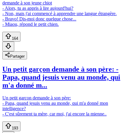
demande à son jeune chiot
- Alors, tu as appris à lire aujourd'hui?
- Non, mais j'ai commencé à apprendre une langue étrangère.
- Bravo! Dis-moi donc quelque chose...
- Miaou, répond le petit chien.
164
Partager
Un petit garçon demande à son père: -
Papa, quand jesuis venu au monde, qui
m'a donné m...
Un petit garçon demande à son père:
- Papa, quand jesuis venu au monde, qui m'a donné mon
intelligence?
- C'est sûrement ta mère, car moi, j'ai encore la mienne..
193