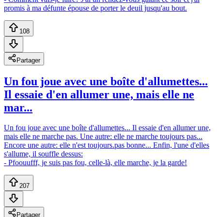
promis à ma défunte épouse de porter le deuil jusqu'au bout.
108
Partager
Un fou joue avec une boîte d'allumettes...
Il essaie d'en allumer une, mais elle ne
mar...
Un fou joue avec une boîte d'allumettes... Il essaie d'en allumer une,
mais elle ne marche pas. Une autre: elle ne marche toujours pas...
Encore une autre: elle n'est toujours.pas bonne... Enfin, l'une d'elles
s'allume, il souffle dessus:
- Pfoouufff, je suis pas fou, celle-là, elle marche, je la garde!
207
Partager