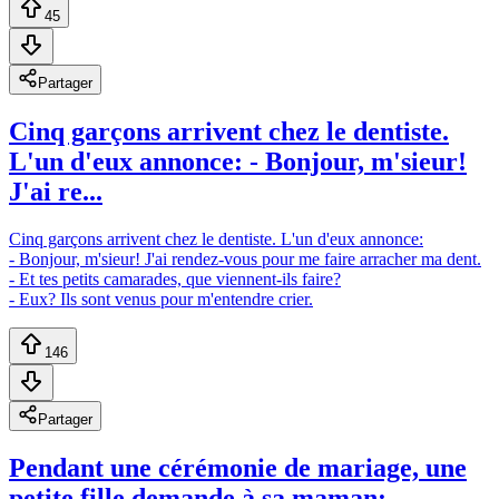
45
Partager
Cinq garçons arrivent chez le dentiste.
L'un d'eux annonce: - Bonjour, m'sieur!
J'ai re...
Cinq garçons arrivent chez le dentiste. L'un d'eux annonce:
- Bonjour, m'sieur! J'ai rendez-vous pour me faire arracher ma dent.
- Et tes petits camarades, que viennent-ils faire?
- Eux? Ils sont venus pour m'entendre crier.
146
Partager
Pendant une cérémonie de mariage, une
petite fille demande à sa maman: -