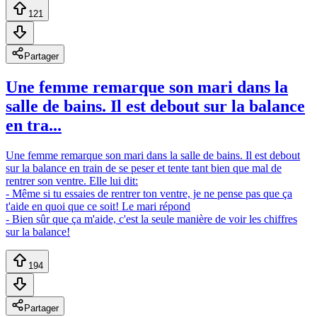
121
Partager
Une femme remarque son mari dans la
salle de bains. Il est debout sur la balance
en tra...
Une femme remarque son mari dans la salle de bains. Il est debout
sur la balance en train de se peser et tente tant bien que mal de
rentrer son ventre. Elle lui dit:
- Même si tu essaies de rentrer ton ventre, je ne pense pas que ça
t'aide en quoi que ce soit! Le mari répond
- Bien sûr que ça m'aide, c'est la seule manière de voir les chiffres
sur la balance!
194
Partager