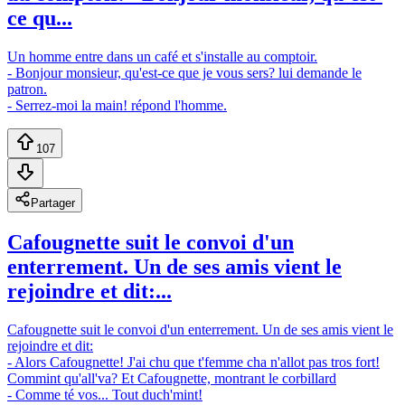
ce qu...
Un homme entre dans un café et s'installe au comptoir.
- Bonjour monsieur, qu'est-ce que je vous sers? lui demande le
patron.
- Serrez-moi la main! répond l'homme.
107
Partager
Cafougnette suit le convoi d'un
enterrement. Un de ses amis vient le
rejoindre et dit:...
Cafougnette suit le convoi d'un enterrement. Un de ses amis vient le
rejoindre et dit:
- Alors Cafougnette! J'ai chu que t'femme cha n'allot pas tros fort!
Commint qu'all'va? Et Cafougnette, montrant le corbillard
- Comme té vos... Tout duch'mint!