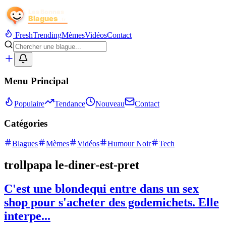
Fresh
Trending
Mèmes
Vidéos
Contact
Menu Principal
Populaire
Tendance
Nouveau
Contact
Catégories
Blagues
Mèmes
Vidéos
Humour Noir
Tech
trollpapa le-diner-est-pret
C'est une blondequi entre dans un sex
shop pour s'acheter des godemichets. Elle
interpe...