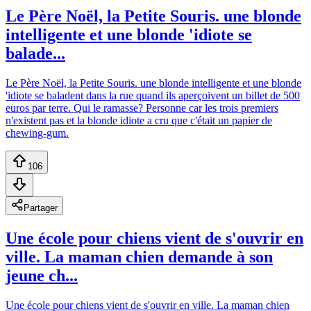
Le Père Noël, la Petite Souris. une blonde
intelligente et une blonde 'idiote se
balade...
Le Père Noël, la Petite Souris. une blonde intelligente et une blonde
'idiote se baladent dans la rue quand ils aperçoivent un billet de 500
euros par terre. Qui le ramasse? Personne car les trois premiers
n'existent pas et la blonde idiote a cru que c'était un papier de
chewing-gum.
106
Partager
Une école pour chiens vient de s'ouvrir en
ville. La maman chien demande à son
jeune ch...
Une école pour chiens vient de s'ouvrir en ville. La maman chien