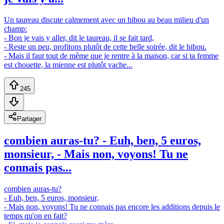
Un taureau discute calmement avec un hibou au beau milieu d'un
champ:
- Bon je vais y aller, dit le taureau, il se fait tard,
- Reste un peu, profitons plutôt de cette belle soirée, dit le hibou.
- Mais il faut tout de même que je rentre à la maison, car si ta femme
est chouette, la mienne est plutôt vache...
245
Partager
combien auras-tu? - Euh, ben, 5 euros,
monsieur, - Mais non, voyons! Tu ne
connais pas...
combien auras-tu?
- Euh, ben, 5 euros, monsieur,
- Mais non, voyons! Tu ne connais pas encore les additions depuis le
temps qu'on en fait?