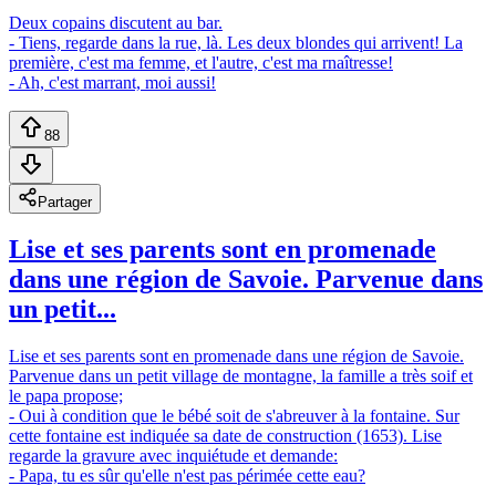
Deux copains discutent au bar.
- Tiens, regarde dans la rue, là. Les deux blondes qui arrivent! La
première, c'est ma femme, et l'autre, c'est ma rnaîtresse!
- Ah, c'est marrant, moi aussi!
88
Partager
Lise et ses parents sont en promenade
dans une région de Savoie. Parvenue dans
un petit...
Lise et ses parents sont en promenade dans une région de Savoie.
Parvenue dans un petit village de montagne, la famille a très soif et
le papa propose;
- Oui à condition que le bébé soit de s'abreuver à la fontaine. Sur
cette fontaine est indiquée sa date de construction (1653). Lise
regarde la gravure avec inquiétude et demande:
- Papa, tu es sûr qu'elle n'est pas périmée cette eau?