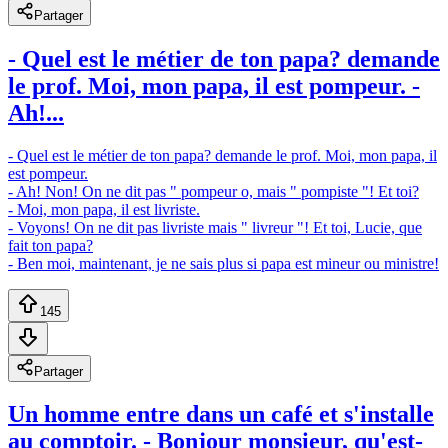
Partager
- Quel est le métier de ton papa? demande
le prof. Moi, mon papa, il est pompeur. -
Ah!...
- Quel est le métier de ton papa? demande le prof. Moi, mon papa, il
est pompeur.
- Ah! Non! On ne dit pas " pompeur o, mais " pompiste "! Et toi?
- Moi, mon papa, il est livriste.
- Voyons! On ne dit pas livriste mais " livreur "! Et toi, Lucie, que
fait ton papa?
- Ben moi, maintenant, je ne sais plus si papa est mineur ou ministre!
145
Partager
Un homme entre dans un café et s'installe
au comptoir. - Bonjour monsieur, qu'est-