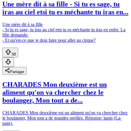
Une mère dit à sa fille - Si tu es sage, tu
iras au ciel etsi tu es méchante tu iras en...
Une mère dit à sa fille
- Si tu es sage, tu iras au ciel etsi tu es méchante tu iras en enfer. La
fille demande:
- Et qu'est-ce que je dois faire pour aller au cirque?
58
Partager
CHARADES Mon deuxième est un
aliment qu'on va chercher chez le
boulanger, Mon tout a de...
CHARADES Mon deuxième est un aliment qu'on va chercher chez
le boulanger, Mon tout a de grandes oreilles. Réponse: lapin (La-
pain).