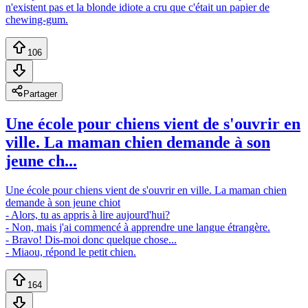
n'existent pas et la blonde idiote a cru que c'était un papier de
chewing-gum.
106
Partager
Une école pour chiens vient de s'ouvrir en
ville. La maman chien demande à son
jeune ch...
Une école pour chiens vient de s'ouvrir en ville. La maman chien
demande à son jeune chiot
- Alors, tu as appris à lire aujourd'hui?
- Non, mais j'ai commencé à apprendre une langue étrangère.
- Bravo! Dis-moi donc quelque chose...
- Miaou, répond le petit chien.
164