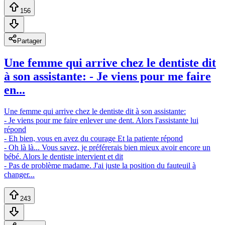
156
Partager
Une femme qui arrive chez le dentiste dit
à son assistante: - Je viens pour me faire
en...
Une femme qui arrive chez le dentiste dit à son assistante:
- Je viens pour me faire enlever une dent. Alors l'assistante lui
répond
- Eh bien, vous en avez du courage Et la patiente répond
- Oh là là... Vous savez, je préférerais bien mieux avoir encore un
bébé. Alors le dentiste intervient et dit
- Pas de problème madame. J'ai juste la position du fauteuil à
changer...
243