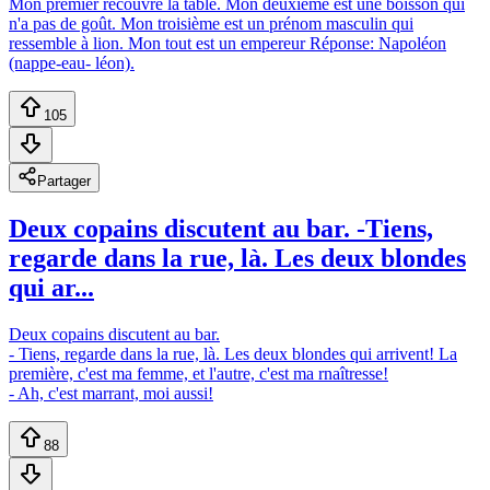
Mon premier recouvre la table. Mon deuxième est une boisson qui
n'a pas de goût. Mon troisième est un prénom masculin qui
ressemble à lion. Mon tout est un empereur Réponse: Napoléon
(nappe-eau- léon).
105
Partager
Deux copains discutent au bar. -Tiens,
regarde dans la rue, là. Les deux blondes
qui ar...
Deux copains discutent au bar.
- Tiens, regarde dans la rue, là. Les deux blondes qui arrivent! La
première, c'est ma femme, et l'autre, c'est ma rnaîtresse!
- Ah, c'est marrant, moi aussi!
88