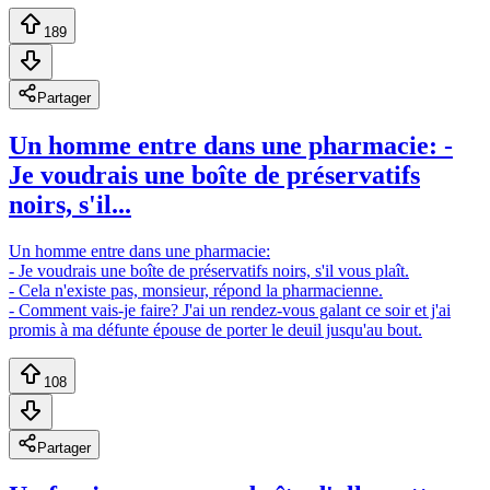
189
Partager
Un homme entre dans une pharmacie: -
Je voudrais une boîte de préservatifs
noirs, s'il...
Un homme entre dans une pharmacie:
- Je voudrais une boîte de préservatifs noirs, s'il vous plaît.
- Cela n'existe pas, monsieur, répond la pharmacienne.
- Comment vais-je faire? J'ai un rendez-vous galant ce soir et j'ai
promis à ma défunte épouse de porter le deuil jusqu'au bout.
108
Partager