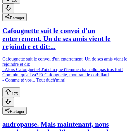
107
Partager
Cafougnette suit le convoi d'un
enterrement. Un de ses amis vient le
rejoindre et dit:...
Cafougnette suit le convoi d'un enterrement. Un de ses amis vient le
rejoindre et dit:
- Alors Cafougnette! J'ai chu que t'femme cha n'allot pas tros fort!
Commint qu'all'va? Et Cafougnette, montrant le corbillard
- Comme té vos... Tout duch'mint!
175
Partager
andropause. Mais maintenant, nous