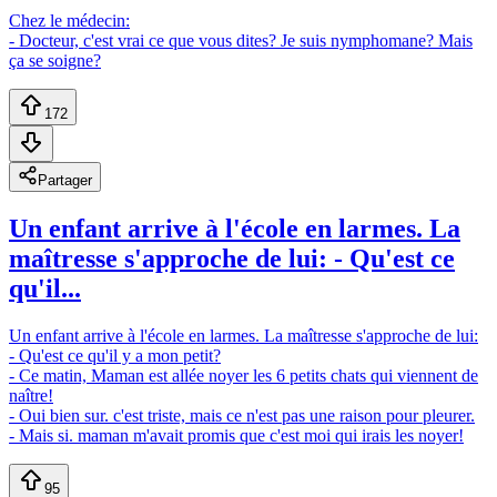
Chez le médecin:
- Docteur, c'est vrai ce que vous dites? Je suis nymphomane? Mais
ça se soigne?
172
Partager
Un enfant arrive à l'école en larmes. La
maîtresse s'approche de lui: - Qu'est ce
qu'il...
Un enfant arrive à l'école en larmes. La maîtresse s'approche de lui:
- Qu'est ce qu'il y a mon petit?
- Ce matin, Maman est allée noyer les 6 petits chats qui viennent de
naître!
- Oui bien sur. c'est triste, mais ce n'est pas une raison pour pleurer.
- Mais si. maman m'avait promis que c'est moi qui irais les noyer!
95