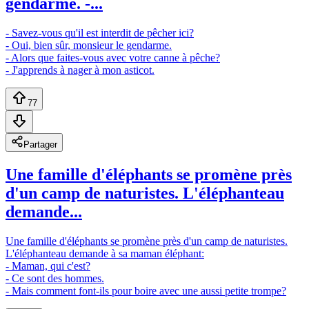
gendarme. -...
- Savez-vous qu'il est interdit de pêcher ici?
- Oui, bien sûr, monsieur le gendarme.
- Alors que faites-vous avec votre canne à pêche?
- J'apprends à nager à mon asticot.
77
Partager
Une famille d'éléphants se promène près
d'un camp de naturistes. L'éléphanteau
demande...
Une famille d'éléphants se promène près d'un camp de naturistes.
L'éléphanteau demande à sa maman éléphant:
- Maman, qui c'est?
- Ce sont des hommes.
- Mais comment font-ils pour boire avec une aussi petite trompe?