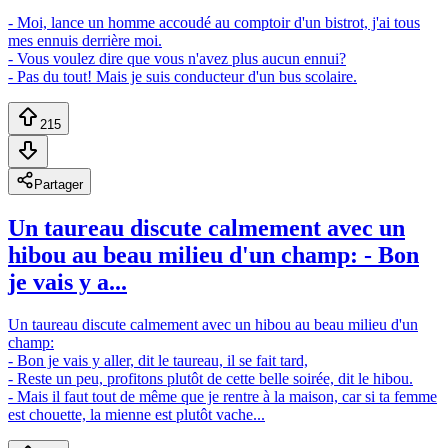
- Moi, lance un homme accoudé au comptoir d'un bistrot, j'ai tous
mes ennuis derrière moi.
- Vous voulez dire que vous n'avez plus aucun ennui?
- Pas du tout! Mais je suis conducteur d'un bus scolaire.
215
Partager
Un taureau discute calmement avec un
hibou au beau milieu d'un champ: - Bon
je vais y a...
Un taureau discute calmement avec un hibou au beau milieu d'un
champ:
- Bon je vais y aller, dit le taureau, il se fait tard,
- Reste un peu, profitons plutôt de cette belle soirée, dit le hibou.
- Mais il faut tout de même que je rentre à la maison, car si ta femme
est chouette, la mienne est plutôt vache...