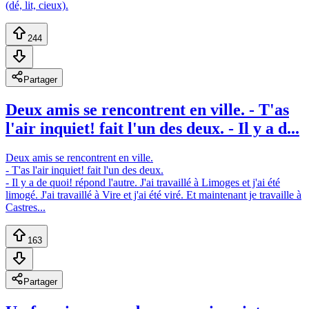
(dé, lit, cieux).
244
Partager
Deux amis se rencontrent en ville. - T'as
l'air inquiet! fait l'un des deux. - Il y a d...
Deux amis se rencontrent en ville.
- T'as l'air inquiet! fait l'un des deux.
- Il y a de quoi! répond l'autre. J'ai travaillé à Limoges et j'ai été
limogé. J'ai travaillé à Vire et j'ai été viré. Et maintenant je travaille à
Castres...
163
Partager