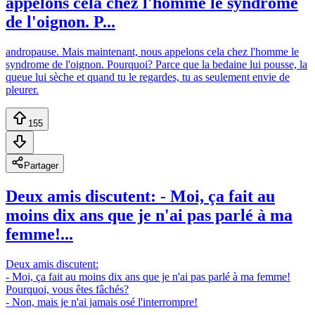
appelons cela chez l'homme le syndrome
de l'oignon. P...
andropause. Mais maintenant, nous appelons cela chez l'homme le
syndrome de l'oignon. Pourquoi? Parce que la bedaine lui pousse, la
queue lui sèche et quand tu le regardes, tu as seulement envie de
pleurer.
155
Partager
Deux amis discutent: - Moi, ça fait au
moins dix ans que je n'ai pas parlé à ma
femme!...
Deux amis discutent:
- Moi, ça fait au moins dix ans que je n'ai pas parlé à ma femme!
Pourquoi, vous êtes fâchés?
- Non, mais je n'ai jamais osé l'interrompre!