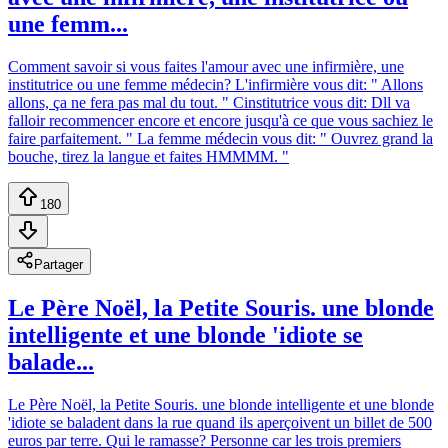
une femm...
Comment savoir si vous faites l'amour avec une infirmière, une
institutrice ou une femme médecin? L'infirmière vous dit: " Allons
allons, ça ne fera pas mal du tout. " Cinstitutrice vous dit: Dll va
falloir recommencer encore et encore jusqu'à ce que vous sachiez le
faire parfaitement. " La femme médecin vous dit: " Ouvrez grand la
bouche, tirez la langue et faites HMMMM. "
180
Partager
Le Père Noël, la Petite Souris. une blonde
intelligente et une blonde 'idiote se
balade...
Le Père Noël, la Petite Souris. une blonde intelligente et une blonde
'idiote se baladent dans la rue quand ils aperçoivent un billet de 500
euros par terre. Qui le ramasse? Personne car les trois premiers