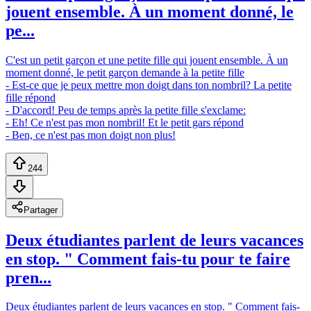
jouent ensemble. À un moment donné, le
pe...
C'est un petit garçon et une petite fille qui jouent ensemble. À un
moment donné, le petit garçon demande à la petite fille
- Est-ce que je peux mettre mon doigt dans ton nombril? La petite
fille répond
- D'accord! Peu de temps après la petite fille s'exclame:
- Eh! Ce n'est pas mon nombril! Et le petit gars répond
- Ben, ce n'est pas mon doigt non plus!
244
Partager
Deux étudiantes parlent de leurs vacances
en stop. " Comment fais-tu pour te faire
pren...
Deux étudiantes parlent de leurs vacances en stop. " Comment fais-