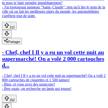
tu pour te faire prendre immédiatement?
- J'ai toujoursun panneau "Saint- Claude": rien qu'à lire le nom de la
ville où on fait les meilleures pipes du monde, les automobilistes
s'arrêtent tout de suite.
212
Partager
- Chef, chef I Il y a eu un vol cette nuit au
supermarché! On a volé 2 000 cartouches
d...
- Chef, chef I Il y a eu un vol cette nuit au supermarché! On a volé 2
000 cartouches de cigarettes et 1 500 laitues!
- Bien, et vous avez des soupçons?
- Ben ouais, on recherche un lapin qui tousse!
252