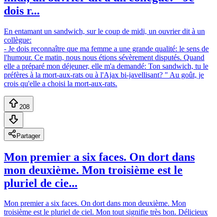
dois r...
En entamant un sandwich, sur le coup de midi, un ouvrier dit à un
collègue:
- Je dois reconnaître que ma femme a une grande qualité: le sens de
l'humour. Ce matin, nous nous étions sévèrement disputés. Quand
elle a préparé mon déjeuner, elle m'a demandé: Ton sandwich, tu le
préfères à la mort-aux-rats ou à l'Ajax bi-javellisant? " Au goût, je
crois qu'elle a choisi la mort-aux-rats.
208
Partager
Mon premier a six faces. On dort dans
mon deuxième. Mon troisième est le
pluriel de cie...
Mon premier a six faces. On dort dans mon deuxième. Mon
troisième est le pluriel de ciel. Mon tout signifie très bon. Délicieux