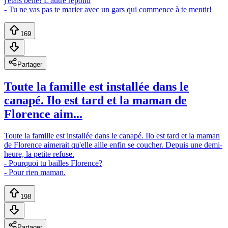
j'étais belle! L'autre répond
- Tu ne vas pas te marier avec un gars qui commence à te mentir!
169
Partager
Toute la famille est installée dans le
canapé. Ilo est tard et la maman de
Florence aim...
Toute la famille est installée dans le canapé. Ilo est tard et la maman
de Florence aimerait qu'elle aille enfin se coucher. Depuis une demi-
heure, la petite refuse.
- Pourquoi tu bailles Florence?
- Pour rien maman.
198
Partager