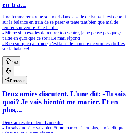
en tra...
Une femme remarque son mari dans la salle de bains. Il est debout
sur la balance en train de se peser et tente tant bien que mal de
rentrer son ventre. Elle lui dit:
- Même si tu essaies de rentrer ton ventre, je ne pense pas que ça
t'aide en quoi que ce soit! Le mari répond
- Bien sûr que ça m'aide, c'est la seule manière de voir les chiffres
sur la balance!
194
Partager
Deux amies discutent. L'une dit: -Tu sais
quoi? Je vais bientôt me marier. Et en
plus,...
Deux amies discutent. L'une dit:
- Tu sais quoi? Je vais bientôt me marier. Et en plus, il m'a dit que