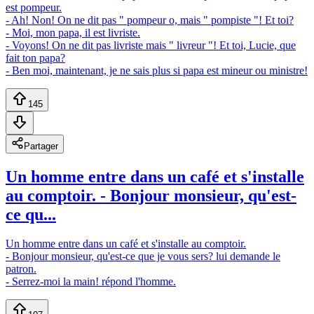
est pompeur.
- Ah! Non! On ne dit pas " pompeur o, mais " pompiste "! Et toi?
- Moi, mon papa, il est livriste.
- Voyons! On ne dit pas livriste mais " livreur "! Et toi, Lucie, que
fait ton papa?
- Ben moi, maintenant, je ne sais plus si papa est mineur ou ministre!
145
Partager
Un homme entre dans un café et s'installe
au comptoir. - Bonjour monsieur, qu'est-
ce qu...
Un homme entre dans un café et s'installe au comptoir.
- Bonjour monsieur, qu'est-ce que je vous sers? lui demande le
patron.
- Serrez-moi la main! répond l'homme.