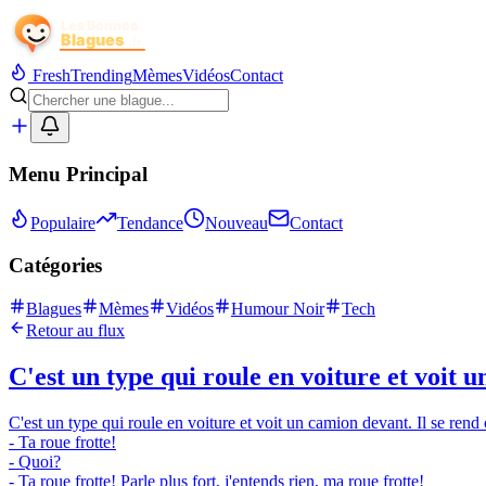
Fresh
Trending
Mèmes
Vidéos
Contact
Menu Principal
Populaire
Tendance
Nouveau
Contact
Catégories
Blagues
Mèmes
Vidéos
Humour Noir
Tech
Retour au flux
C'est un type qui roule en voiture et voit u
C'est un type qui roule en voiture et voit un camion devant. Il se rend 
- Ta roue frotte!
- Quoi?
- Ta roue frotte! Parle plus fort, j'entends rien, ma roue frotte!