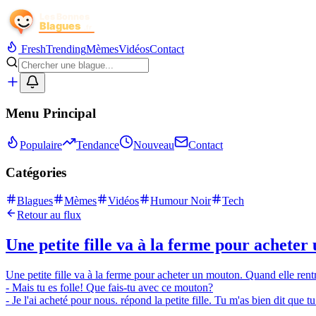
Fresh
Trending
Mèmes
Vidéos
Contact
Menu Principal
Populaire
Tendance
Nouveau
Contact
Catégories
Blagues
Mèmes
Vidéos
Humour Noir
Tech
Retour au flux
Une petite fille va à la ferme pour acheter
Une petite fille va à la ferme pour acheter un mouton. Quand elle ren
- Mais tu es folle! Que fais-tu avec ce mouton?
- Je l'ai acheté pour nous. répond la petite fille. Tu m'as bien dit que 