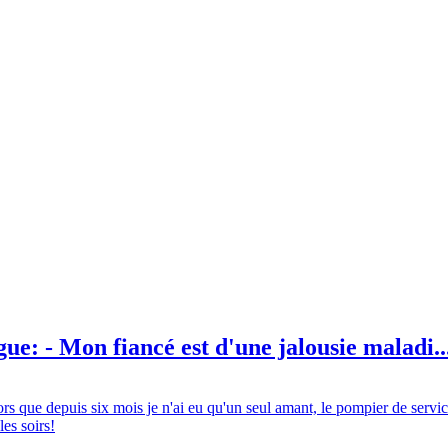
gue: - Mon fiancé est d'une jalousie maladi..
ors que depuis six mois je n'ai eu qu'un seul amant, le pompier de servic
les soirs!