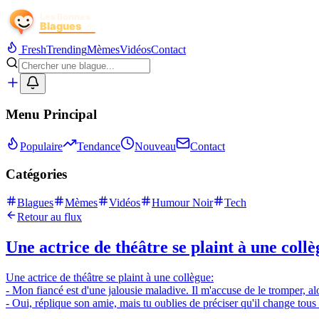
Fresh
Trending
Mèmes
Vidéos
Contact
Menu Principal
Populaire
Tendance
Nouveau
Contact
Catégories
Blagues
Mèmes
Vidéos
Humour Noir
Tech
Retour au flux
Une actrice de théâtre se plaint à une collè
Une actrice de théâtre se plaint à une collègue:
- Mon fiancé est d'une jalousie maladive. Il m'accuse de le tromper, al
- Oui, réplique son amie, mais tu oublies de préciser qu'il change tous 