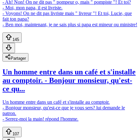
- Ah! Non! On ne dit pas " pompeur o, mais " pompiste "! Et toi?
- Moi, mon papa, il est livriste.
- Voyons! On ne dit pas livriste mais " livreur "! Et toi, Lucie, que
fait ton papa?
- Ben moi, maintenant, je ne sais plus si papa est mineur ou ministre!
145
Partager
Un homme entre dans un café et s'installe
au comptoir. - Bonjour monsieur, qu'est-
ce qu...
Un homme entre dans un café et s'installe au comptoir.
- Bonjour monsieur, qu'est-ce que je vous sers? lui demande le
patron.
- Serrez-moi la main! répond l'homme.
107