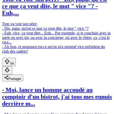
ce que ça veut dite, le mot " vice "? -
Euh,...
Toto va voir son père:
- Dis, papa, qu'est ce que ça veut dite, le mot " vice "?
- Euh, vice, ça veut dire... Euh... Par exemple, si je couchais avec ta
sœtjr ou avec toi, ou avec la concierge, ou avec le chien, ça, c'est le
vice...
- Ah bon, et pourquoi est-ce qu'on m'a nommé vice-président du
club des cadets?
54
Partager
- Moi, lance un homme accoudé au
comptoir d'un bistrot, j'ai tous mes ennuis
derrière m...