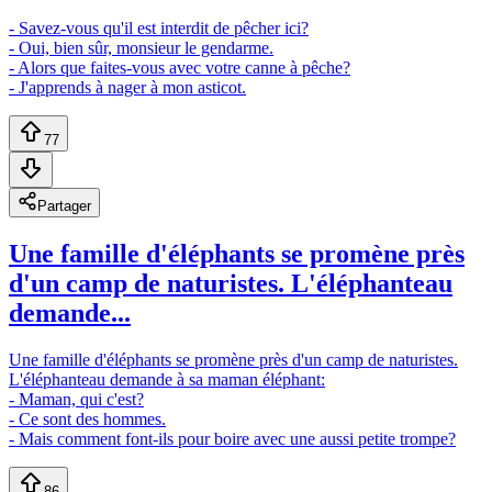
- Savez-vous qu'il est interdit de pêcher ici?
- Oui, bien sûr, monsieur le gendarme.
- Alors que faites-vous avec votre canne à pêche?
- J'apprends à nager à mon asticot.
77
Partager
Une famille d'éléphants se promène près
d'un camp de naturistes. L'éléphanteau
demande...
Une famille d'éléphants se promène près d'un camp de naturistes.
L'éléphanteau demande à sa maman éléphant:
- Maman, qui c'est?
- Ce sont des hommes.
- Mais comment font-ils pour boire avec une aussi petite trompe?
86