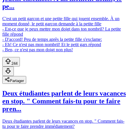
pe...
C'est un petit garçon et une petite fille qui jouent ensemble. À un
moment donné, le petit garçon demande à la petite fille
- Est-ce que je peux mettre mon doigt dans ton nombril? La petite
fille répond
- D'accord! Peu de temps après la petite fille s'exclame:
- Eh! Ce n'est pas mon nombril! Et le petit gars répond
- Ben, ce n'est pas mon doigt non plus!
244
Partager
Deux étudiantes parlent de leurs vacances
en stop. " Comment fais-tu pour te faire
pren...
Deux étudiantes parlent de leurs vacances en stop. " Comment fais-
tu pour te faire prendre immédiatement?