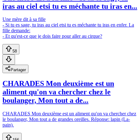
iras au ciel etsi tu es méchante tu iras en...
Une mère dit à sa fille
- Si tu es sage, tu iras au ciel etsi tu es méchante tu iras en enfer. La
fille demande:
- Et qu'est-ce que je dois faire pour aller au cirque?
58
Partager
CHARADES Mon deuxième est un
aliment qu'on va chercher chez le
boulanger, Mon tout a de...
CHARADES Mon deuxième est un aliment qu'on va chercher chez
le boulanger, Mon tout a de grandes oreilles. Réponse: lapin (La-
pain).
156