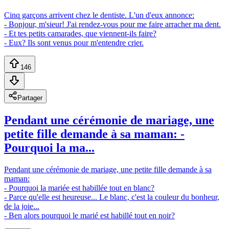
Cinq garçons arrivent chez le dentiste. L'un d'eux annonce:
- Bonjour, m'sieur! J'ai rendez-vous pour me faire arracher ma dent.
- Et tes petits camarades, que viennent-ils faire?
- Eux? Ils sont venus pour m'entendre crier.
146
Partager
Pendant une cérémonie de mariage, une
petite fille demande à sa maman: -
Pourquoi la ma...
Pendant une cérémonie de mariage, une petite fille demande à sa
maman:
- Pourquoi la mariée est habillée tout en blanc?
- Parce qu'elle est heureuse... Le blanc, c'est la couleur du bonheur,
de la joie...
- Ben alors pourquoi le marié est habillé tout en noir?