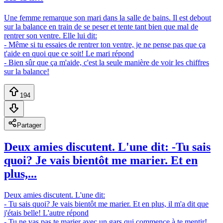
Une femme remarque son mari dans la salle de bains. Il est debout
sur la balance en train de se peser et tente tant bien que mal de
rentrer son ventre. Elle lui dit:
- Même si tu essaies de rentrer ton ventre, je ne pense pas que ça
t'aide en quoi que ce soit! Le mari répond
- Bien sûr que ça m'aide, c'est la seule manière de voir les chiffres
sur la balance!
194
Partager
Deux amies discutent. L'une dit: -Tu sais
quoi? Je vais bientôt me marier. Et en
plus,...
Deux amies discutent. L'une dit:
- Tu sais quoi? Je vais bientôt me marier. Et en plus, il m'a dit que
j'étais belle! L'autre répond
- Tu ne vas pas te marier avec un gars qui commence à te mentir!