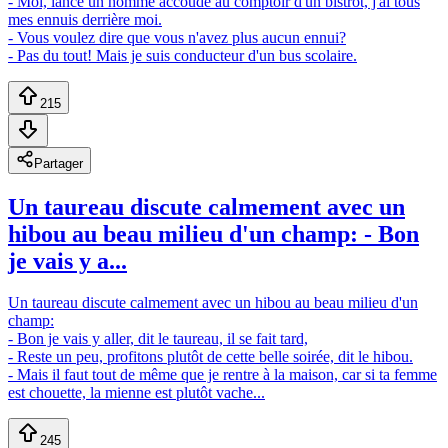
- Moi, lance un homme accoudé au comptoir d'un bistrot, j'ai tous
mes ennuis derrière moi.
- Vous voulez dire que vous n'avez plus aucun ennui?
- Pas du tout! Mais je suis conducteur d'un bus scolaire.
215
Partager
Un taureau discute calmement avec un
hibou au beau milieu d'un champ: - Bon
je vais y a...
Un taureau discute calmement avec un hibou au beau milieu d'un
champ:
- Bon je vais y aller, dit le taureau, il se fait tard,
- Reste un peu, profitons plutôt de cette belle soirée, dit le hibou.
- Mais il faut tout de même que je rentre à la maison, car si ta femme
est chouette, la mienne est plutôt vache...
245