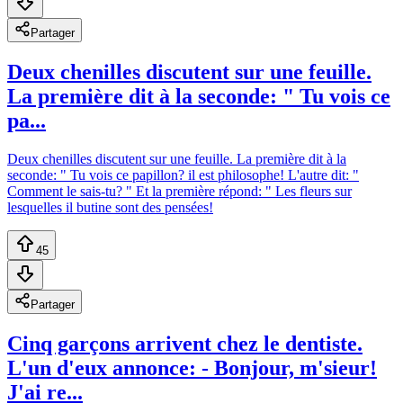
Partager
Deux chenilles discutent sur une feuille.
La première dit à la seconde: " Tu vois ce
pa...
Deux chenilles discutent sur une feuille. La première dit à la
seconde: " Tu vois ce papillon? il est philosophe! L'autre dit: "
Comment le sais-tu? " Et la première répond: " Les fleurs sur
lesquelles il butine sont des pensées!
45
Partager
Cinq garçons arrivent chez le dentiste.
L'un d'eux annonce: - Bonjour, m'sieur!
J'ai re...