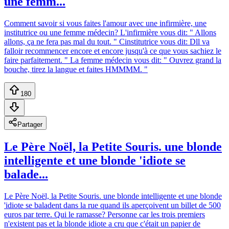
une femm...
Comment savoir si vous faites l'amour avec une infirmière, une
institutrice ou une femme médecin? L'infirmière vous dit: " Allons
allons, ça ne fera pas mal du tout. " Cinstitutrice vous dit: Dll va
falloir recommencer encore et encore jusqu'à ce que vous sachiez le
faire parfaitement. " La femme médecin vous dit: " Ouvrez grand la
bouche, tirez la langue et faites HMMMM. "
180
Partager
Le Père Noël, la Petite Souris. une blonde
intelligente et une blonde 'idiote se
balade...
Le Père Noël, la Petite Souris. une blonde intelligente et une blonde
'idiote se baladent dans la rue quand ils aperçoivent un billet de 500
euros par terre. Qui le ramasse? Personne car les trois premiers
n'existent pas et la blonde idiote a cru que c'était un papier de