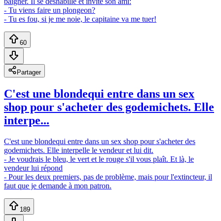
baigner. Il se déshabille et invite son ami:
- Tu viens faire un plongeon?
- Tu es fou, si je me noie, le capitaine va me tuer!
60
Partager
C'est une blondequi entre dans un sex
shop pour s'acheter des godemichets. Elle
interpe...
C'est une blondequi entre dans un sex shop pour s'acheter des
godemichets. Elle interpelle le vendeur et lui dit.
- Je voudrais le bleu, le vert et le rouge s'il vous plaît. Et là, le
vendeur lui répond
- Pour les deux premiers, pas de problème, mais pour l'extincteur, il
faut que je demande à mon patron.
189