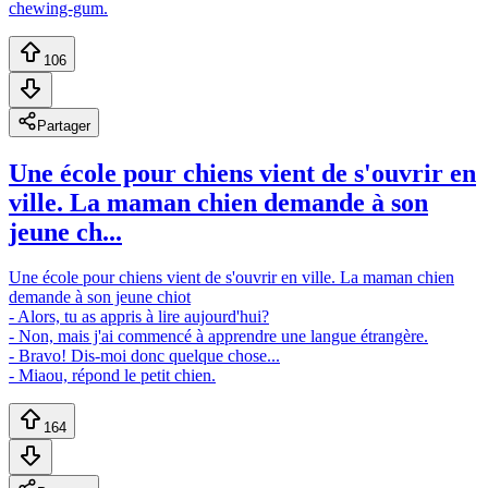
chewing-gum.
106
Partager
Une école pour chiens vient de s'ouvrir en
ville. La maman chien demande à son
jeune ch...
Une école pour chiens vient de s'ouvrir en ville. La maman chien
demande à son jeune chiot
- Alors, tu as appris à lire aujourd'hui?
- Non, mais j'ai commencé à apprendre une langue étrangère.
- Bravo! Dis-moi donc quelque chose...
- Miaou, répond le petit chien.
164