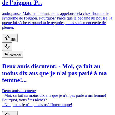
de l'oignon. P...
andropause. Mais maintenant, nous appelons cela chez l'homme le
syndrome de l'oignon. Pourquoi? Parce que la bedaine lui pousse, la
queue lui sèche et quand tu le regardes, tu as seulement envie de
pleurer.
155
Partager
Deux amis discutent: - Moi, ça fait au
moins dix ans que je n'ai pas parlé à ma
femme!...
Deux amis discutent:
- Moi, ça fait au moins dix ans que je n'ai pas parlé à ma femme!
Pourquoi, vous êtes fâchés?
- Non, mais je n'ai jamais osé l'interrompre!