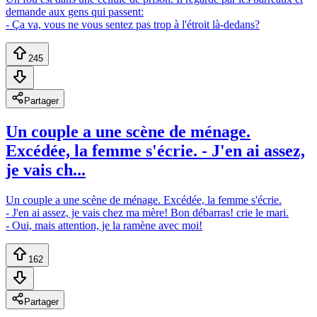
demande aux gens qui passent:
- Ça va, vous ne vous sentez pas trop à l'étroit là-dedans?
245
Partager
Un couple a une scène de ménage.
Excédée, la femme s'écrie. - J'en ai assez,
je vais ch...
Un couple a une scène de ménage. Excédée, la femme s'écrie.
- J'en ai assez, je vais chez ma mère! Bon débarras! crie le mari.
- Oui, mais attention, je la ramène avec moi!
162
Partager