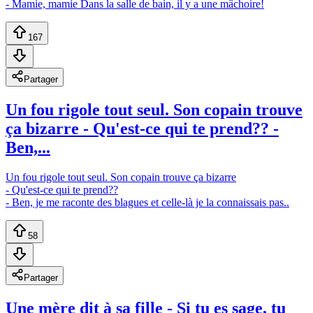
- Mamie, mamie Dans la salle de bain, il y a une mâchoire!
167
Partager
Un fou rigole tout seul. Son copain trouve
ça bizarre - Qu'est-ce qui te prend?? -
Ben,...
Un fou rigole tout seul. Son copain trouve ça bizarre
- Qu'est-ce qui te prend??
- Ben, je me raconte des blagues et celle-là je la connaissais pas..
58
Partager
Une mère dit à sa fille - Si tu es sage, tu