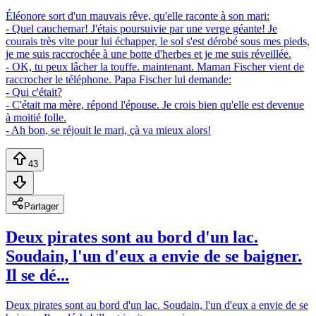
Éléonore sort d'un mauvais rêve, qu'elle raconte à son mari:
- Quel cauchemar! J'étais poursuivie par une verge géante! Je
courais très vite pour lui échapper, le sol s'est dérobé sous mes pieds,
je me suis raccrochée à une botte d'herbes et je me suis réveillée.
- OK, tu peux lâcher la touffe. maintenant. Maman Fischer vient de
raccrocher le téléphone. Papa Fischer lui demande:
- Qui c'était?
- C'était ma mère, répond l'épouse. Je crois bien qu'elle est devenue
à moitié folle.
- Ah bon, se réjouit le mari, çà va mieux alors!
43
Partager
Deux pirates sont au bord d'un lac.
Soudain, l'un d'eux a envie de se baigner.
Il se dé...
Deux pirates sont au bord d'un lac. Soudain, l'un d'eux a envie de se