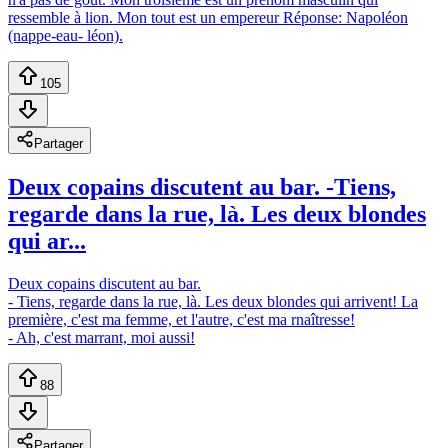
ressemble à lion. Mon tout est un empereur Réponse: Napoléon
(nappe-eau- léon).
105
Partager
Deux copains discutent au bar. -Tiens,
regarde dans la rue, là. Les deux blondes
qui ar...
Deux copains discutent au bar.
- Tiens, regarde dans la rue, là. Les deux blondes qui arrivent! La
première, c'est ma femme, et l'autre, c'est ma rnaîtresse!
- Ah, c'est marrant, moi aussi!
88
Partager