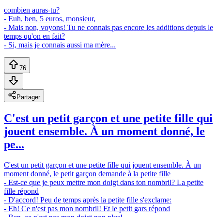
combien auras-tu?
- Euh, ben, 5 euros, monsieur,
- Mais non, voyons! Tu ne connais pas encore les additions depuis le
temps qu'on en fait?
- Si, mais je connais aussi ma mère...
76
Partager
C'est un petit garçon et une petite fille qui
jouent ensemble. À un moment donné, le
pe...
C'est un petit garçon et une petite fille qui jouent ensemble. À un
moment donné, le petit garçon demande à la petite fille
- Est-ce que je peux mettre mon doigt dans ton nombril? La petite
fille répond
- D'accord! Peu de temps après la petite fille s'exclame:
- Eh! Ce n'est pas mon nombril! Et le petit gars répond