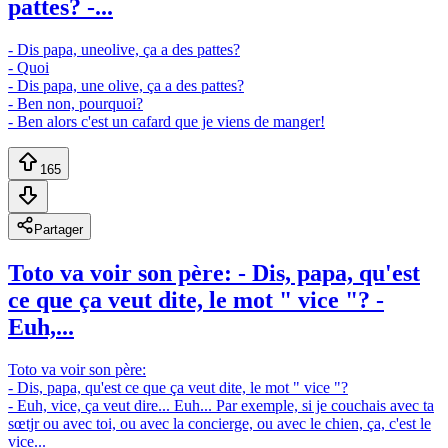
pattes? -...
- Dis papa, uneolive, ça a des pattes?
- Quoi
- Dis papa, une olive, ça a des pattes?
- Ben non, pourquoi?
- Ben alors c'est un cafard que je viens de manger!
165
Partager
Toto va voir son père: - Dis, papa, qu'est
ce que ça veut dite, le mot " vice "? -
Euh,...
Toto va voir son père:
- Dis, papa, qu'est ce que ça veut dite, le mot " vice "?
- Euh, vice, ça veut dire... Euh... Par exemple, si je couchais avec ta
sœtjr ou avec toi, ou avec la concierge, ou avec le chien, ça, c'est le
vice...