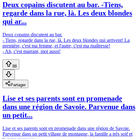
Deux copains discutent au bar. -Tiens,
regarde dans la rue, là. Les deux blondes
qui ar...
Deux copains discutent au bar.
- Tiens, regarde dans la rue, là. Les deux blondes qui arrivent! La
première, c'est ma femme, et l'autre, c'est ma rnaîtresse!
- Ah, c'est marrant, moi aussi!
88
Partager
Lise et ses parents sont en promenade
dans une région de Savoie. Parvenue dans
un petit...
Lise et ses parents sont en promenade dans une région de Savoie.
Parvenue dans un petit village de montagne, la famille a très soif et