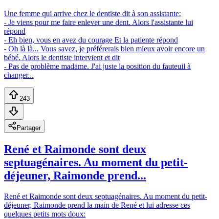
Une femme qui arrive chez le dentiste dit à son assistante:
- Je viens pour me faire enlever une dent. Alors l'assistante lui
répond
- Eh bien, vous en avez du courage Et la patiente répond
- Oh là là... Vous savez, je préférerais bien mieux avoir encore un
bébé. Alors le dentiste intervient et dit
- Pas de problème madame. J'ai juste la position du fauteuil à
changer...
243
Partager
René et Raimonde sont deux
septuagénaires. Au moment du petit-
déjeuner, Raimonde prend...
René et Raimonde sont deux septuagénaires. Au moment du petit-
déjeuner, Raimonde prend la main de René et lui adresse ces
quelques petits mots doux: