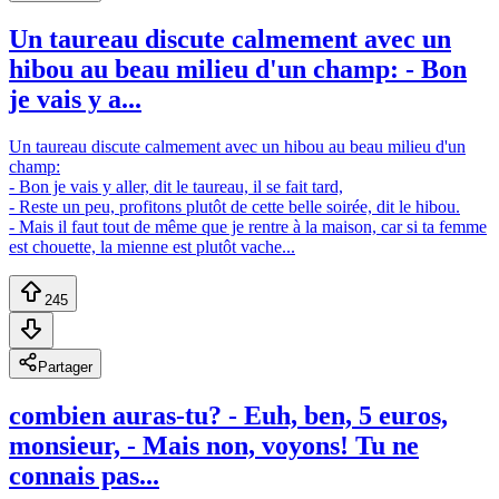
Un taureau discute calmement avec un
hibou au beau milieu d'un champ: - Bon
je vais y a...
Un taureau discute calmement avec un hibou au beau milieu d'un
champ:
- Bon je vais y aller, dit le taureau, il se fait tard,
- Reste un peu, profitons plutôt de cette belle soirée, dit le hibou.
- Mais il faut tout de même que je rentre à la maison, car si ta femme
est chouette, la mienne est plutôt vache...
245
Partager
combien auras-tu? - Euh, ben, 5 euros,
monsieur, - Mais non, voyons! Tu ne
connais pas...