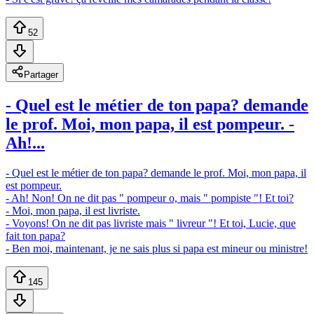
52
Partager
- Quel est le métier de ton papa? demande
le prof. Moi, mon papa, il est pompeur. -
Ah!...
- Quel est le métier de ton papa? demande le prof. Moi, mon papa, il
est pompeur.
- Ah! Non! On ne dit pas " pompeur o, mais " pompiste "! Et toi?
- Moi, mon papa, il est livriste.
- Voyons! On ne dit pas livriste mais " livreur "! Et toi, Lucie, que
fait ton papa?
- Ben moi, maintenant, je ne sais plus si papa est mineur ou ministre!
145