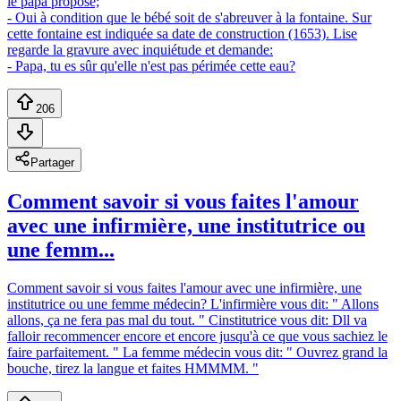
le papa propose;
- Oui à condition que le bébé soit de s'abreuver à la fontaine. Sur
cette fontaine est indiquée sa date de construction (1653). Lise
regarde la gravure avec inquiétude et demande:
- Papa, tu es sûr qu'elle n'est pas périmée cette eau?
206
Partager
Comment savoir si vous faites l'amour
avec une infirmière, une institutrice ou
une femm...
Comment savoir si vous faites l'amour avec une infirmière, une
institutrice ou une femme médecin? L'infirmière vous dit: " Allons
allons, ça ne fera pas mal du tout. " Cinstitutrice vous dit: Dll va
falloir recommencer encore et encore jusqu'à ce que vous sachiez le
faire parfaitement. " La femme médecin vous dit: " Ouvrez grand la
bouche, tirez la langue et faites HMMMM. "