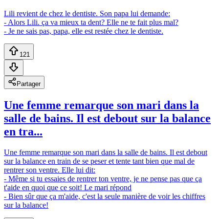
Lili revient de chez le dentiste. Son papa lui demande:
- Alors Lili. ça va mieux ta dent? Elle ne te fait plus mal?
- Je ne sais pas, papa, elle est restée chez le dentiste.
121
Partager
Une femme remarque son mari dans la
salle de bains. Il est debout sur la balance
en tra...
Une femme remarque son mari dans la salle de bains. Il est debout
sur la balance en train de se peser et tente tant bien que mal de
rentrer son ventre. Elle lui dit:
- Même si tu essaies de rentrer ton ventre, je ne pense pas que ça
t'aide en quoi que ce soit! Le mari répond
- Bien sûr que ça m'aide, c'est la seule manière de voir les chiffres
sur la balance!