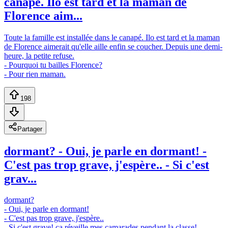
canapé. Ilo est tard et la maman de
Florence aim...
Toute la famille est installée dans le canapé. Ilo est tard et la maman
de Florence aimerait qu'elle aille enfin se coucher. Depuis une demi-
heure, la petite refuse.
- Pourquoi tu bailles Florence?
- Pour rien maman.
198
Partager
dormant? - Oui, je parle en dormant! -
C'est pas trop grave, j'espère.. - Si c'est
grav...
dormant?
- Oui, je parle en dormant!
- C'est pas trop grave, j'espère..
- Si c'est grave! ça réveille mes camarades pendant la classe!