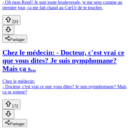
- Oh mon René! Je suis toute bouleversée, je me sens comme au
premier jour, ça me fait chaud au CœUr de te toucher.
223
Partager
Chez le médecin: - Docteur, c'est vrai ce
que vous dites? Je suis nymphomane?
Mais ça s...
Chez le médecin:
- Docteur, c'est vrai ce que vous dites? Je suis nymphomane? Mais
ça se soigne?
172
Partager