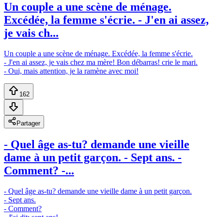
Un couple a une scène de ménage.
Excédée, la femme s'écrie. - J'en ai assez,
je vais ch...
Un couple a une scène de ménage. Excédée, la femme s'écrie.
- J'en ai assez, je vais chez ma mère! Bon débarras! crie le mari.
- Oui, mais attention, je la ramène avec moi!
162
Partager
- Quel âge as-tu? demande une vieille
dame à un petit garçon. - Sept ans. -
Comment? -...
- Quel âge as-tu? demande une vieille dame à un petit garçon.
- Sept ans.
- Comment?