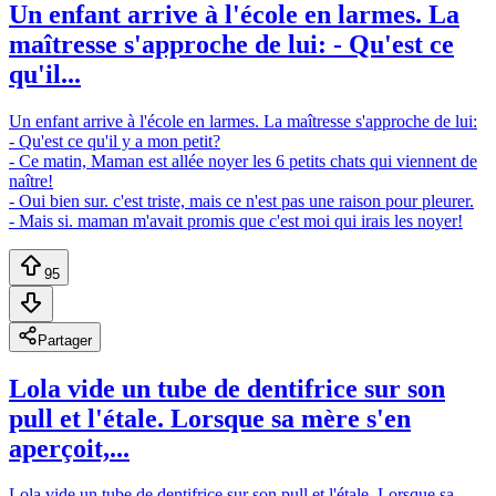
Un enfant arrive à l'école en larmes. La
maîtresse s'approche de lui: - Qu'est ce
qu'il...
Un enfant arrive à l'école en larmes. La maîtresse s'approche de lui:
- Qu'est ce qu'il y a mon petit?
- Ce matin, Maman est allée noyer les 6 petits chats qui viennent de
naître!
- Oui bien sur. c'est triste, mais ce n'est pas une raison pour pleurer.
- Mais si. maman m'avait promis que c'est moi qui irais les noyer!
95
Partager
Lola vide un tube de dentifrice sur son
pull et l'étale. Lorsque sa mère s'en
aperçoit,...
Lola vide un tube de dentifrice sur son pull et l'étale. Lorsque sa