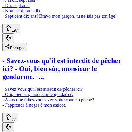
- J'ai dit: sept ans!
- Dix-sept ans!
- Non, sept, sans dix
- Sept cent dix ans! Bravo mon garçon, tu ne fais pas ton âge!
197
Partager
- Savez-vous qu'il est interdit de pêcher
ici? - Oui, bien sûr, monsieur le
gendarme. -...
- Savez-vous qu'il est interdit de pêcher ici?
- Oui, bien sûr, monsieur le gendarme.
- Alors que faites-vous avec votre canne à pêche?
- J'apprends à nager à mon asticot.
77