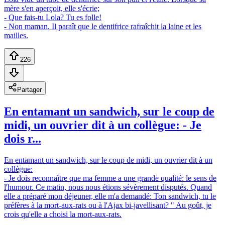
mère s'en aperçoit, elle s'écrie;
- Que fais-tu Lola? Tu es folle!
- Non maman. Il paraît que le dentifrice rafraîchit la laine et les
mailles.
226
Partager
En entamant un sandwich, sur le coup de
midi, un ouvrier dit à un collègue: - Je
dois r...
En entamant un sandwich, sur le coup de midi, un ouvrier dit à un
collègue:
- Je dois reconnaître que ma femme a une grande qualité: le sens de
l'humour. Ce matin, nous nous étions sévèrement disputés. Quand
elle a préparé mon déjeuner, elle m'a demandé: Ton sandwich, tu le
préfères à la mort-aux-rats ou à l'Ajax bi-javellisant? " Au goût, je
crois qu'elle a choisi la mort-aux-rats.