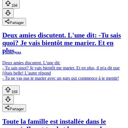
194
Partager
Deux amies discutent. L'une dit: -Tu sais
quoi? Je vais bientôt me marier. Et en
plus,...
Deux amies discutent. L'une dit:
- Tu sais quoi? Je vais bientôt me marier. Et en plus, il m'a dit que
j'étais belle! L'autre répond
- Tu ne vas pas te marier avec un gars qui commence à te mentir!
169
Partager
Toute la famille est installée dans le