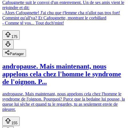
Cafougnette suit le convoi d'un enterrement. Un de ses amis vient le
rejoindre et dit:
- Alors Cafougnette! J'ai chu que t'femme cha n'allot pas tros fort!
Commint qu'all'va? Et Cafougnette, montrant le corbillard
- Comme té vos... Tout duch'mint!
175
Partager
andropause. Mais maintenant, nous
appelons cela chez l'homme le syndrome
de l'oignon. P...
andropause. Mais maintenant, nous appelons cela chez l'homme le
syndrome de l'oignon. Pourquoi? Parce que la bedaine lui pousse, la
queue lui sèche et quand tu le regardes, tu as seulement envie de
pleurer.
155