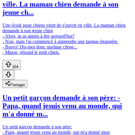
ville. La maman chien demande à son
jeune ch...
Une école pour chiens vient de s'ouvrir en ville. La maman chien
demande à son jeune chiot
- Alors, tu as appris à lire aujourd'hui?
- Non, mais j'ai commencé à apprendre une langue étrangère.
- Bravo! Dis-moi donc quelque chose...
- Miaou, répond le petit chien.
164
Partager
Un petit garçon demande à son père: -
Papa, quand jesuis venu au monde, qui
m'a donné m...
Un petit garçon demande à son père:
- Papa, quand jesuis venu au monde, qui m'a donné mon