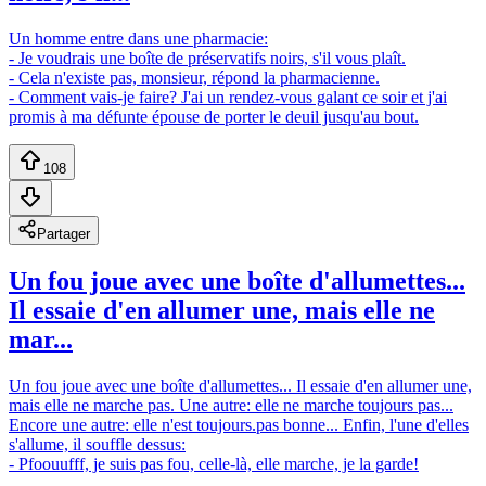
Un homme entre dans une pharmacie:
- Je voudrais une boîte de préservatifs noirs, s'il vous plaît.
- Cela n'existe pas, monsieur, répond la pharmacienne.
- Comment vais-je faire? J'ai un rendez-vous galant ce soir et j'ai
promis à ma défunte épouse de porter le deuil jusqu'au bout.
108
Partager
Un fou joue avec une boîte d'allumettes...
Il essaie d'en allumer une, mais elle ne
mar...
Un fou joue avec une boîte d'allumettes... Il essaie d'en allumer une,
mais elle ne marche pas. Une autre: elle ne marche toujours pas...
Encore une autre: elle n'est toujours.pas bonne... Enfin, l'une d'elles
s'allume, il souffle dessus:
- Pfoouufff, je suis pas fou, celle-là, elle marche, je la garde!