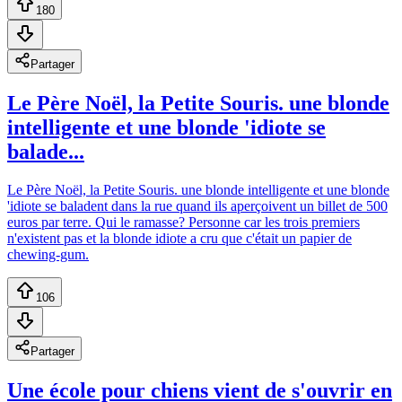
180
Partager
Le Père Noël, la Petite Souris. une blonde
intelligente et une blonde 'idiote se
balade...
Le Père Noël, la Petite Souris. une blonde intelligente et une blonde
'idiote se baladent dans la rue quand ils aperçoivent un billet de 500
euros par terre. Qui le ramasse? Personne car les trois premiers
n'existent pas et la blonde idiote a cru que c'était un papier de
chewing-gum.
106
Partager
Une école pour chiens vient de s'ouvrir en