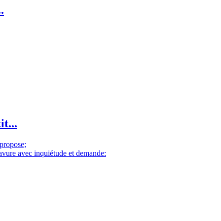
.
t...
 propose;
gravure avec inquiétude et demande: