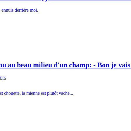
 ennuis derrière moi.
 au beau milieu d'un champ: - Bon je vais y
mp:
st chouette, la mienne est plutôt vache...