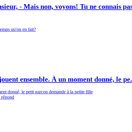
ieur, - Mais non, voyons! Tu ne connais pas
temps qu'on en fait?
i jouent ensemble. À un moment donné, le pe.
ent donné, le petit garçon demande à la petite fille
e répond