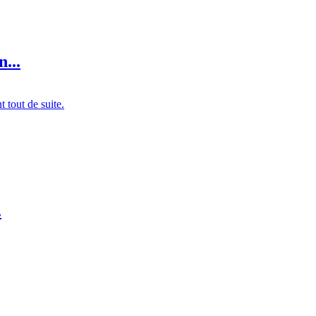
...
t tout de suite.
.