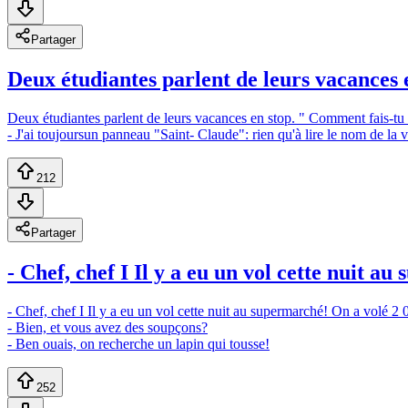
Partager
Deux étudiantes parlent de leurs vacances e
Deux étudiantes parlent de leurs vacances en stop. " Comment fais-tu
- J'ai toujoursun panneau "Saint- Claude": rien qu'à lire le nom de la vi
212
Partager
- Chef, chef I Il y a eu un vol cette nuit a
- Chef, chef I Il y a eu un vol cette nuit au supermarché! On a volé 2 0
- Bien, et vous avez des soupçons?
- Ben ouais, on recherche un lapin qui tousse!
252