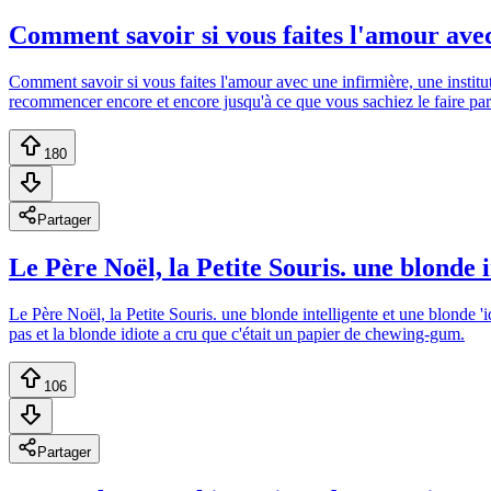
Comment savoir si vous faites l'amour avec
Comment savoir si vous faites l'amour avec une infirmière, une institut
recommencer encore et encore jusqu'à ce que vous sachiez le faire p
180
Partager
Le Père Noël, la Petite Souris. une blonde in
Le Père Noël, la Petite Souris. une blonde intelligente et une blonde 'i
pas et la blonde idiote a cru que c'était un papier de chewing-gum.
106
Partager