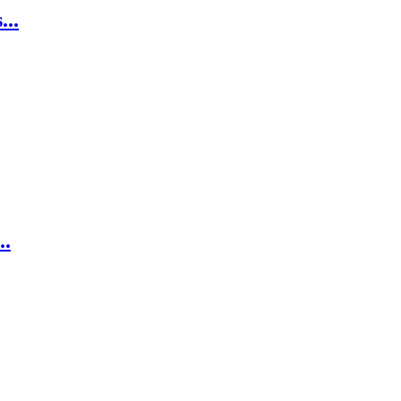
...
..