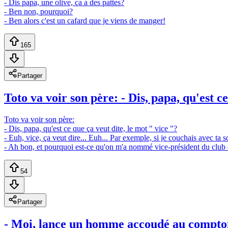
- Dis papa, une olive, ça a des pattes?
- Ben non, pourquoi?
- Ben alors c'est un cafard que je viens de manger!
165
Partager
Toto va voir son père: - Dis, papa, qu'est ce
Toto va voir son père:
- Dis, papa, qu'est ce que ça veut dite, le mot " vice "?
- Euh, vice, ça veut dire... Euh... Par exemple, si je couchais avec ta sœ
- Ah bon, et pourquoi est-ce qu'on m'a nommé vice-président du club 
54
Partager
- Moi, lance un homme accoudé au comptoir 