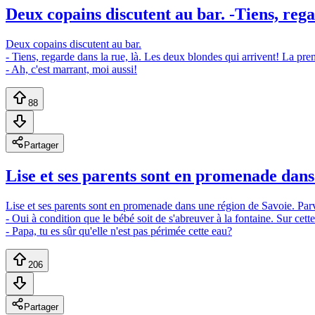
Deux copains discutent au bar. -Tiens, regar
Deux copains discutent au bar.
- Tiens, regarde dans la rue, là. Les deux blondes qui arrivent! La prem
- Ah, c'est marrant, moi aussi!
88
Partager
Lise et ses parents sont en promenade dans
Lise et ses parents sont en promenade dans une région de Savoie. Parve
- Oui à condition que le bébé soit de s'abreuver à la fontaine. Sur cet
- Papa, tu es sûr qu'elle n'est pas périmée cette eau?
206
Partager