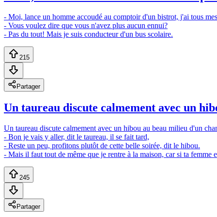
- Moi, lance un homme accoudé au comptoir d'un bistrot, j'ai tous mes
- Vous voulez dire que vous n'avez plus aucun ennui?
- Pas du tout! Mais je suis conducteur d'un bus scolaire.
215
Partager
Un taureau discute calmement avec un hibou
Un taureau discute calmement avec un hibou au beau milieu d'un cha
- Bon je vais y aller, dit le taureau, il se fait tard,
- Reste un peu, profitons plutôt de cette belle soirée, dit le hibou.
- Mais il faut tout de même que je rentre à la maison, car si ta femme e
245
Partager