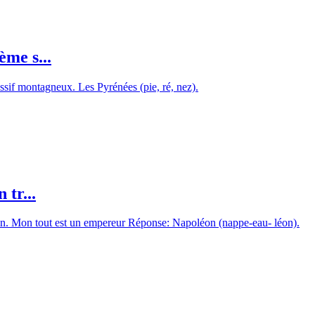
me s...
sif montagneux. Les Pyrénées (pie, ré, nez).
tr...
ion. Mon tout est un empereur Réponse: Napoléon (nappe-eau- léon).