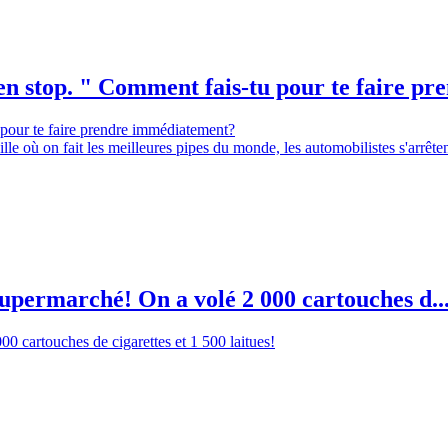
n stop. " Comment fais-tu pour te faire pren
 pour te faire prendre immédiatement?
lle où on fait les meilleures pipes du monde, les automobilistes s'arrêten
u supermarché! On a volé 2 000 cartouches d..
00 cartouches de cigarettes et 1 500 laitues!