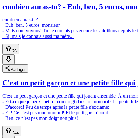
combien auras-tu? - Euh, ben, 5 euros, mons
combien auras-tu?
- Euh, ben, 5 euros, monsieur,
- Mais non, voyons! Tu ne connais pas encore les additions depuis le 
- Si, mais je connais aussi ma mère...
76
Partager
C'est un petit garçon et une petite fille qu
C'est un petit garçon et une petite fille qui jouent ensemble. À un mom
- Est-ce que je peux mettre mon doigt dans ton nombril? La petite fill
- D'accord! Peu de temps après la petite fille s'exclame:
- Eh! Ce n'est pas mon nombril! Et le petit gars répond
- Ben, ce n'est pas mon doigt non plus!
244