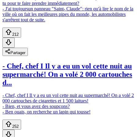
tu pour te faire prendre immédiatement?
- J'ai toujoursun panneau "Saint- Claude": rien qu'à lire le nom de la
ville où on fait les meilleures pipes du monde, les automobilistes
s'arrêtent tout de suite.
212
Partager
- Chef, chef I Il y a eu un vol cette nuit au
supermarché! On a volé 2 000 cartouches
d...
- Chef, chef I Il y a eu un vol cette nuit au supermarché! On a volé 2
000 cartouches de cigarettes et 1 500 laitues!
- Bien, et vous avez des soupçons?
- Ben ouais, on recherche un lapin qui tousse!
252