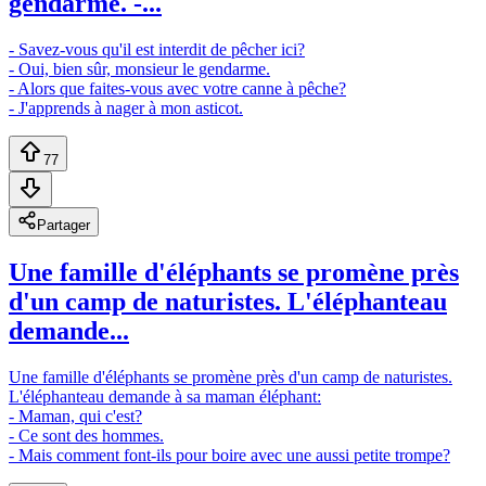
gendarme. -...
- Savez-vous qu'il est interdit de pêcher ici?
- Oui, bien sûr, monsieur le gendarme.
- Alors que faites-vous avec votre canne à pêche?
- J'apprends à nager à mon asticot.
77
Partager
Une famille d'éléphants se promène près
d'un camp de naturistes. L'éléphanteau
demande...
Une famille d'éléphants se promène près d'un camp de naturistes.
L'éléphanteau demande à sa maman éléphant:
- Maman, qui c'est?
- Ce sont des hommes.
- Mais comment font-ils pour boire avec une aussi petite trompe?