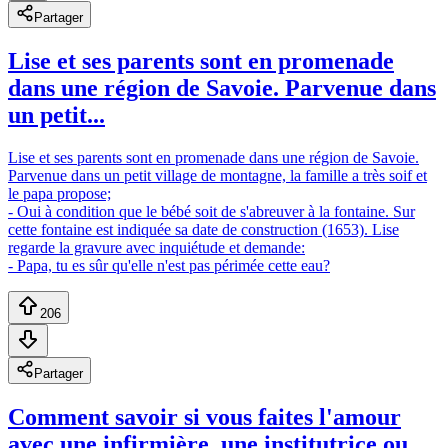
Partager
Lise et ses parents sont en promenade
dans une région de Savoie. Parvenue dans
un petit...
Lise et ses parents sont en promenade dans une région de Savoie.
Parvenue dans un petit village de montagne, la famille a très soif et
le papa propose;
- Oui à condition que le bébé soit de s'abreuver à la fontaine. Sur
cette fontaine est indiquée sa date de construction (1653). Lise
regarde la gravure avec inquiétude et demande:
- Papa, tu es sûr qu'elle n'est pas périmée cette eau?
206
Partager
Comment savoir si vous faites l'amour
avec une infirmière, une institutrice ou