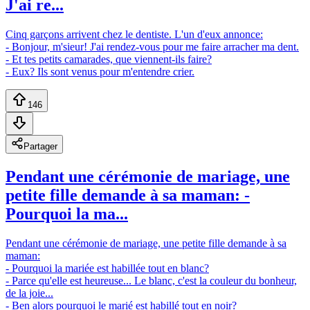
J'ai re...
Cinq garçons arrivent chez le dentiste. L'un d'eux annonce:
- Bonjour, m'sieur! J'ai rendez-vous pour me faire arracher ma dent.
- Et tes petits camarades, que viennent-ils faire?
- Eux? Ils sont venus pour m'entendre crier.
146
Partager
Pendant une cérémonie de mariage, une
petite fille demande à sa maman: -
Pourquoi la ma...
Pendant une cérémonie de mariage, une petite fille demande à sa
maman:
- Pourquoi la mariée est habillée tout en blanc?
- Parce qu'elle est heureuse... Le blanc, c'est la couleur du bonheur,
de la joie...
- Ben alors pourquoi le marié est habillé tout en noir?