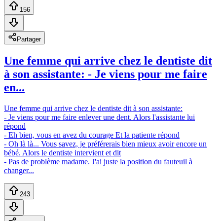
156
Partager
Une femme qui arrive chez le dentiste dit
à son assistante: - Je viens pour me faire
en...
Une femme qui arrive chez le dentiste dit à son assistante:
- Je viens pour me faire enlever une dent. Alors l'assistante lui
répond
- Eh bien, vous en avez du courage Et la patiente répond
- Oh là là... Vous savez, je préférerais bien mieux avoir encore un
bébé. Alors le dentiste intervient et dit
- Pas de problème madame. J'ai juste la position du fauteuil à
changer...
243