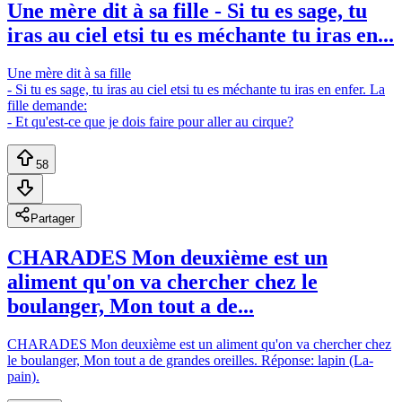
Une mère dit à sa fille - Si tu es sage, tu
iras au ciel etsi tu es méchante tu iras en...
Une mère dit à sa fille
- Si tu es sage, tu iras au ciel etsi tu es méchante tu iras en enfer. La
fille demande:
- Et qu'est-ce que je dois faire pour aller au cirque?
58
Partager
CHARADES Mon deuxième est un
aliment qu'on va chercher chez le
boulanger, Mon tout a de...
CHARADES Mon deuxième est un aliment qu'on va chercher chez
le boulanger, Mon tout a de grandes oreilles. Réponse: lapin (La-
pain).