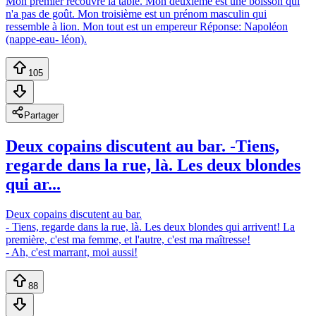
Mon premier recouvre la table. Mon deuxième est une boisson qui
n'a pas de goût. Mon troisième est un prénom masculin qui
ressemble à lion. Mon tout est un empereur Réponse: Napoléon
(nappe-eau- léon).
105
Partager
Deux copains discutent au bar. -Tiens,
regarde dans la rue, là. Les deux blondes
qui ar...
Deux copains discutent au bar.
- Tiens, regarde dans la rue, là. Les deux blondes qui arrivent! La
première, c'est ma femme, et l'autre, c'est ma rnaîtresse!
- Ah, c'est marrant, moi aussi!
88