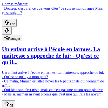
Chez le médecin:
- Docteur, c'est vrai ce que vous dites? Je suis nymphomane? Mais
ça se soigne?
172
Partager
Un enfant arrive à l'école en larmes. La
maîtresse s'approche de lui: - Qu'est ce
qu'il...
Un enfant arrive à l'école en larmes. La maîtresse s'approche de lui:
- Qu'est ce qu'il y a mon petit?
- Ce matin, Maman est allée noyer les 6 petits chats qui viennent de
naître!
- Oui bien sur. c'est triste, mais ce n'est pas une raison pour pleurer.
- Mais si. maman m'avait promis que c'est moi qui irais les noyer!
95