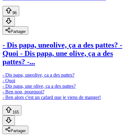
96
Partager
- Dis papa, uneolive, ça a des pattes? -
Quoi - Dis papa, une olive, ça a des
pattes? -...
- Dis papa, uneolive, ça a des pattes?
- Quoi
- Dis papa, une olive, ça a des pattes?
- Ben non, pourquoi?
- Ben alors c'est un cafard que je viens de manger!
165
Partager