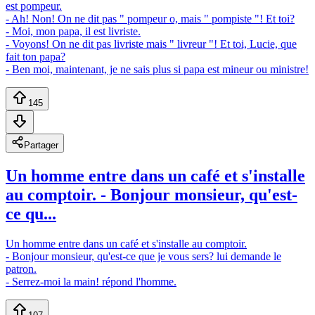
est pompeur.
- Ah! Non! On ne dit pas " pompeur o, mais " pompiste "! Et toi?
- Moi, mon papa, il est livriste.
- Voyons! On ne dit pas livriste mais " livreur "! Et toi, Lucie, que
fait ton papa?
- Ben moi, maintenant, je ne sais plus si papa est mineur ou ministre!
145
Partager
Un homme entre dans un café et s'installe
au comptoir. - Bonjour monsieur, qu'est-
ce qu...
Un homme entre dans un café et s'installe au comptoir.
- Bonjour monsieur, qu'est-ce que je vous sers? lui demande le
patron.
- Serrez-moi la main! répond l'homme.