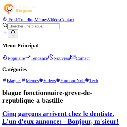
Fresh
Trending
Mèmes
Vidéos
Contact
Menu Principal
Populaire
Tendance
Nouveau
Contact
Catégories
Blagues
Mèmes
Vidéos
Humour Noir
Tech
blague fonctionnaire-greve-de-
republique-a-bastille
Cinq garçons arrivent chez le dentiste.
L'un d'eux annonce: - Bonjour, m'sieur!