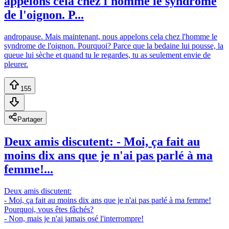
appelons cela chez l'homme le syndrome
de l'oignon. P...
andropause. Mais maintenant, nous appelons cela chez l'homme le
syndrome de l'oignon. Pourquoi? Parce que la bedaine lui pousse, la
queue lui sèche et quand tu le regardes, tu as seulement envie de
pleurer.
155
Partager
Deux amis discutent: - Moi, ça fait au
moins dix ans que je n'ai pas parlé à ma
femme!...
Deux amis discutent:
- Moi, ça fait au moins dix ans que je n'ai pas parlé à ma femme!
Pourquoi, vous êtes fâchés?
- Non, mais je n'ai jamais osé l'interrompre!