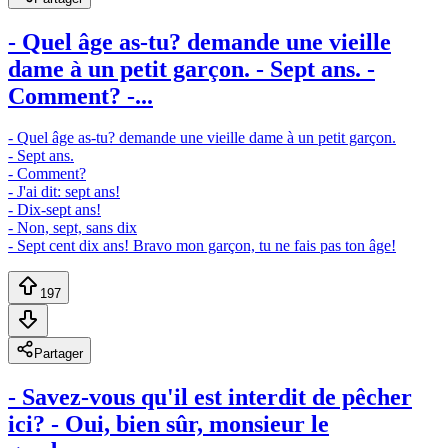
- Quel âge as-tu? demande une vieille
dame à un petit garçon. - Sept ans. -
Comment? -...
- Quel âge as-tu? demande une vieille dame à un petit garçon.
- Sept ans.
- Comment?
- J'ai dit: sept ans!
- Dix-sept ans!
- Non, sept, sans dix
- Sept cent dix ans! Bravo mon garçon, tu ne fais pas ton âge!
197
Partager
- Savez-vous qu'il est interdit de pêcher
ici? - Oui, bien sûr, monsieur le