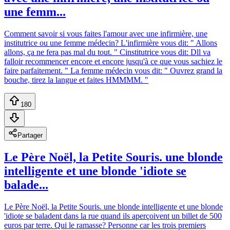
une femm...
Comment savoir si vous faites l'amour avec une infirmière, une
institutrice ou une femme médecin? L'infirmière vous dit: " Allons
allons, ça ne fera pas mal du tout. " Cinstitutrice vous dit: Dll va
falloir recommencer encore et encore jusqu'à ce que vous sachiez le
faire parfaitement. " La femme médecin vous dit: " Ouvrez grand la
bouche, tirez la langue et faites HMMMM. "
180
Partager
Le Père Noël, la Petite Souris. une blonde
intelligente et une blonde 'idiote se
balade...
Le Père Noël, la Petite Souris. une blonde intelligente et une blonde
'idiote se baladent dans la rue quand ils aperçoivent un billet de 500
euros par terre. Qui le ramasse? Personne car les trois premiers