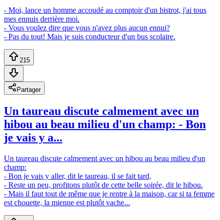
- Moi, lance un homme accoudé au comptoir d'un bistrot, j'ai tous
mes ennuis derrière moi.
- Vous voulez dire que vous n'avez plus aucun ennui?
- Pas du tout! Mais je suis conducteur d'un bus scolaire.
215
Partager
Un taureau discute calmement avec un
hibou au beau milieu d'un champ: - Bon
je vais y a...
Un taureau discute calmement avec un hibou au beau milieu d'un
champ:
- Bon je vais y aller, dit le taureau, il se fait tard,
- Reste un peu, profitons plutôt de cette belle soirée, dit le hibou.
- Mais il faut tout de même que je rentre à la maison, car si ta femme
est chouette, la mienne est plutôt vache...