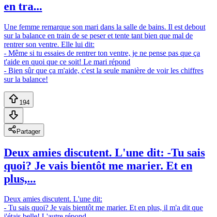
en tra...
Une femme remarque son mari dans la salle de bains. Il est debout
sur la balance en train de se peser et tente tant bien que mal de
rentrer son ventre. Elle lui dit:
- Même si tu essaies de rentrer ton ventre, je ne pense pas que ça
t'aide en quoi que ce soit! Le mari répond
- Bien sûr que ça m'aide, c'est la seule manière de voir les chiffres
sur la balance!
194
Partager
Deux amies discutent. L'une dit: -Tu sais
quoi? Je vais bientôt me marier. Et en
plus,...
Deux amies discutent. L'une dit:
- Tu sais quoi? Je vais bientôt me marier. Et en plus, il m'a dit que
j'étais belle! L'autre répond