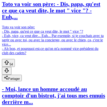
Toto va voir son père: - Dis, papa, qu'est
ce que ça veut dite, le mot " vice "? -
Euh,...
Toto va voir son père:
- Dis, papa, qu'est ce que ça veut dite, le mot " vice "?
- Euh, vice, ça veut dire... Euh... Par exemple, si je couchais avec ta
sœtjr ou avec toi, ou avec la concierge, ou avec le chien, ça, c'est le
vice...
- Ah bon, et pourquoi est-ce qu'on m'a nommé vice-président du
club des cadets?
54
Partager
- Moi, lance un homme accoudé au
comptoir d'un bistrot, j'ai tous mes ennuis
derrière m...