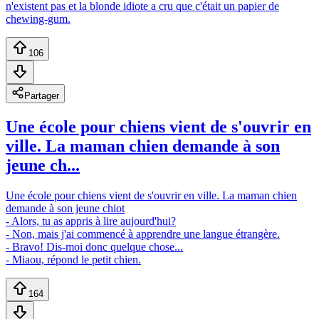
n'existent pas et la blonde idiote a cru que c'était un papier de
chewing-gum.
106
Partager
Une école pour chiens vient de s'ouvrir en
ville. La maman chien demande à son
jeune ch...
Une école pour chiens vient de s'ouvrir en ville. La maman chien
demande à son jeune chiot
- Alors, tu as appris à lire aujourd'hui?
- Non, mais j'ai commencé à apprendre une langue étrangère.
- Bravo! Dis-moi donc quelque chose...
- Miaou, répond le petit chien.
164