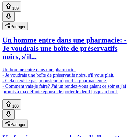
189
Partager
Un homme entre dans une pharmacie: -
Je voudrais une boîte de préservatifs
noirs, s'il...
Un homme entre dans une pharmacie:
- Je voudrais une boîte de préservatifs noirs, s'il vous plaît.
- Cela n'existe pas, monsieur, répond la pharmacienne.
- Comment vais-je faire? J'ai un rendez-vous galant ce soir et j'ai
promis à ma défunte épouse de porter le deuil jusqu'au bout.
108
Partager