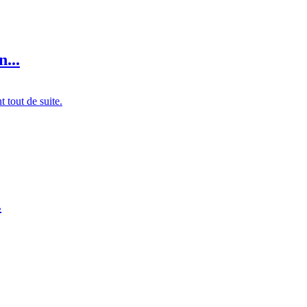
...
t tout de suite.
.