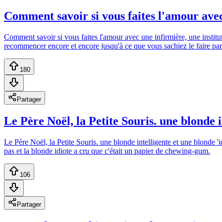
Comment savoir si vous faites l'amour avec
Comment savoir si vous faites l'amour avec une infirmière, une institut
recommencer encore et encore jusqu'à ce que vous sachiez le faire p
180
Partager
Le Père Noël, la Petite Souris. une blonde in
Le Père Noël, la Petite Souris. une blonde intelligente et une blonde 'i
pas et la blonde idiote a cru que c'était un papier de chewing-gum.
106
Partager