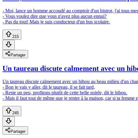
- Moi, lance un homme accoudé au comptoir d'un bistrot, j'ai tous mes
- Vous voulez dire que vous n'avez plus aucun ennui?
- Pas du tout! Mais je suis conducteur d'un bus scolaire.
215
Partager
Un taureau discute calmement avec un hibou
Un taureau discute calmement avec un hibou au beau milieu d'un cha
- Bon je vais y aller, dit le taureau, il se fait tard,
- Reste un peu, profitons plutôt de cette belle soirée, dit le hibou.
- Mais il faut tout de même que je rentre à la maison, car si ta femme e
245
Partager