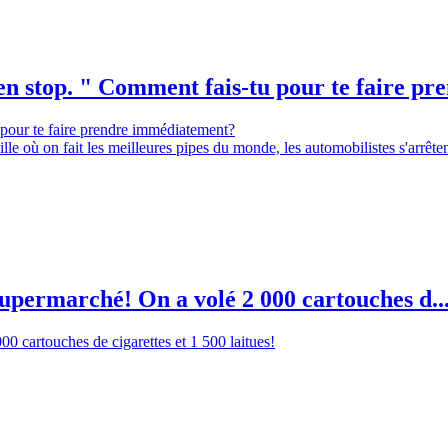
n stop. " Comment fais-tu pour te faire pren
 pour te faire prendre immédiatement?
lle où on fait les meilleures pipes du monde, les automobilistes s'arrêten
u supermarché! On a volé 2 000 cartouches d..
00 cartouches de cigarettes et 1 500 laitues!