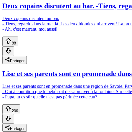
Deux copains discutent au bar. -Tiens, regar
Deux copains discutent au bar.
- Tiens, regarde dans la rue, là. Les deux blondes qui arrivent! La prem
- Ah, c'est marrant, moi aussi!
88
Partager
Lise et ses parents sont en promenade dans
Lise et ses parents sont en promenade dans une région de Savoie. Parve
- Oui à condition que le bébé soit de s'abreuver à la fontaine. Sur cet
- Papa, tu es sûr qu'elle n'est pas périmée cette eau?
206
Partager