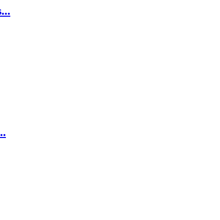
...
..