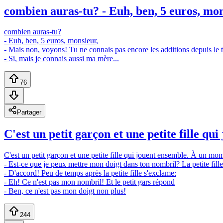
combien auras-tu? - Euh, ben, 5 euros, mons
combien auras-tu?
- Euh, ben, 5 euros, monsieur,
- Mais non, voyons! Tu ne connais pas encore les additions depuis le 
- Si, mais je connais aussi ma mère...
76
Partager
C'est un petit garçon et une petite fille qu
C'est un petit garçon et une petite fille qui jouent ensemble. À un mom
- Est-ce que je peux mettre mon doigt dans ton nombril? La petite fill
- D'accord! Peu de temps après la petite fille s'exclame:
- Eh! Ce n'est pas mon nombril! Et le petit gars répond
- Ben, ce n'est pas mon doigt non plus!
244