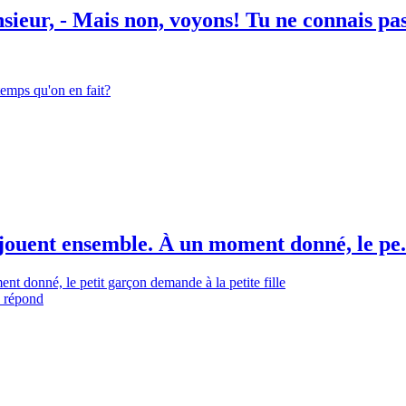
ieur, - Mais non, voyons! Tu ne connais pas
temps qu'on en fait?
i jouent ensemble. À un moment donné, le pe.
ent donné, le petit garçon demande à la petite fille
e répond