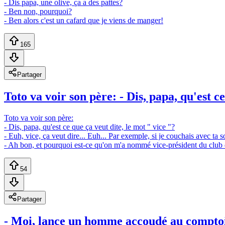
- Dis papa, une olive, ça a des pattes?
- Ben non, pourquoi?
- Ben alors c'est un cafard que je viens de manger!
165
Partager
Toto va voir son père: - Dis, papa, qu'est ce
Toto va voir son père:
- Dis, papa, qu'est ce que ça veut dite, le mot " vice "?
- Euh, vice, ça veut dire... Euh... Par exemple, si je couchais avec ta sœ
- Ah bon, et pourquoi est-ce qu'on m'a nommé vice-président du club 
54
Partager
- Moi, lance un homme accoudé au comptoir 