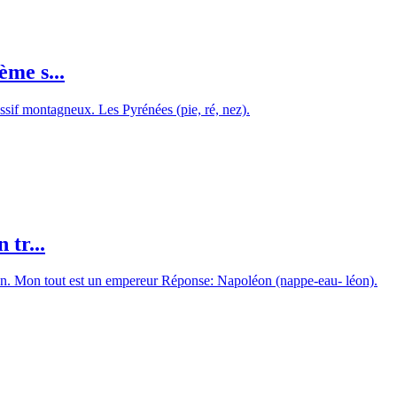
me s...
sif montagneux. Les Pyrénées (pie, ré, nez).
tr...
ion. Mon tout est un empereur Réponse: Napoléon (nappe-eau- léon).