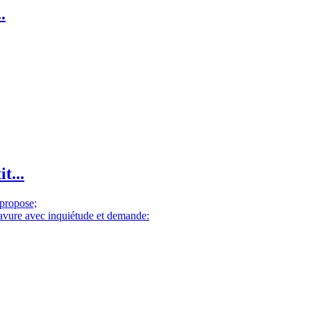
.
t...
 propose;
gravure avec inquiétude et demande: