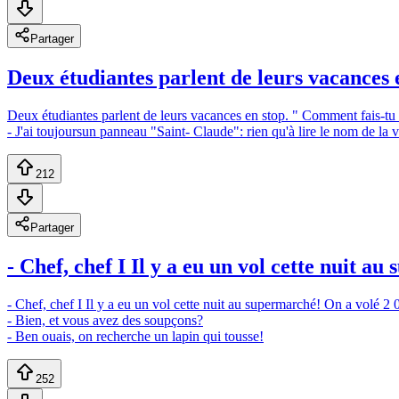
Partager
Deux étudiantes parlent de leurs vacances e
Deux étudiantes parlent de leurs vacances en stop. " Comment fais-tu
- J'ai toujoursun panneau "Saint- Claude": rien qu'à lire le nom de la vi
212
Partager
- Chef, chef I Il y a eu un vol cette nuit a
- Chef, chef I Il y a eu un vol cette nuit au supermarché! On a volé 2 0
- Bien, et vous avez des soupçons?
- Ben ouais, on recherche un lapin qui tousse!
252