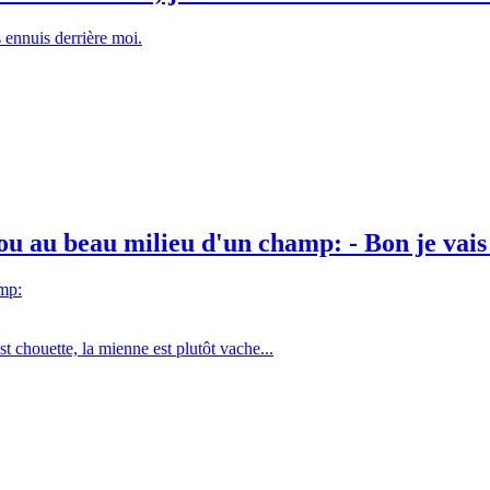
 ennuis derrière moi.
 au beau milieu d'un champ: - Bon je vais y
mp:
st chouette, la mienne est plutôt vache...